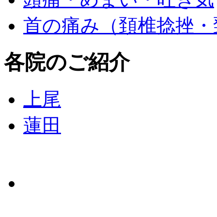
首の痛み（頚椎捻挫・
各院のご紹介
上尾
蓮田