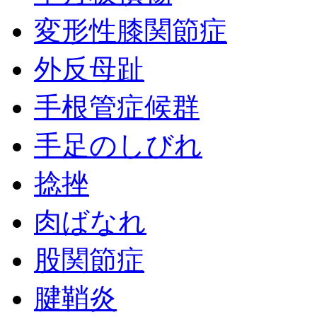
変形性膝関節症
外反母趾
手根管症候群
手足のしびれ
捻挫
肉ばなれ
股関節症
腱鞘炎