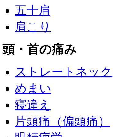
五十肩
肩こり
頭・首の痛み
ストレートネック
めまい
寝違え
片頭痛（偏頭痛）