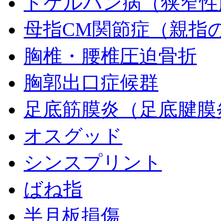
ドケルバン病（狭窄性
母指CM関節症（親指
胸椎・腰椎圧迫骨折
胸郭出口症候群
足底筋膜炎（足底腱膜
オスグッド
シンスプリント
ばね指
半月板損傷