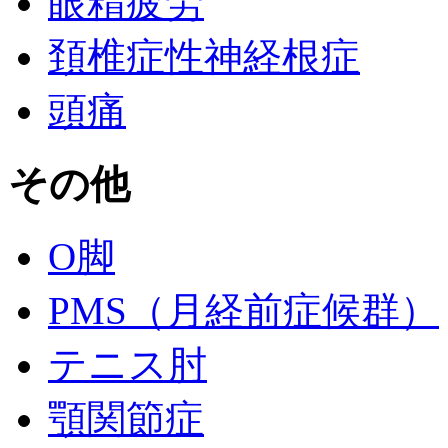
眼精疲労
頚椎症性神経根症
頭痛
その他
O脚
PMS（月経前症候群）
テニス肘
顎関節症