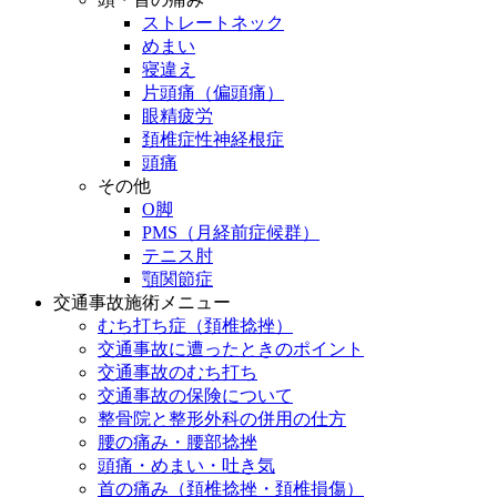
ストレートネック
めまい
寝違え
片頭痛（偏頭痛）
眼精疲労
頚椎症性神経根症
頭痛
その他
O脚
PMS（月経前症候群）
テニス肘
顎関節症
交通事故施術メニュー
むち打ち症（頚椎捻挫）
交通事故に遭ったときのポイント
交通事故のむち打ち
交通事故の保険について
整骨院と整形外科の併用の仕方
腰の痛み・腰部捻挫
頭痛・めまい・吐き気
首の痛み（頚椎捻挫・頚椎損傷）