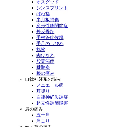
オスグッド
シンスプリント
ばね指
半月板損傷
変形性膝関節症
外反母趾
手根管症候群
手足のしびれ
捻挫
肉ばなれ
股関節症
腱鞘炎
膝の痛み
自律神経系の悩み
メニエール病
耳鳴り
自律神経失調症
起立性調節障害
肩の痛み
五十肩
肩こり
頭・首の痛み