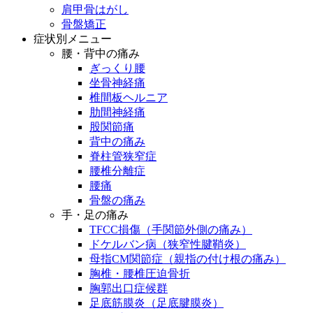
肩甲骨はがし
骨盤矯正
症状別メニュー
腰・背中の痛み
ぎっくり腰
坐骨神経痛
椎間板ヘルニア
肋間神経痛
股関節痛
背中の痛み
脊柱管狭窄症
腰椎分離症
腰痛
骨盤の痛み
手・足の痛み
TFCC損傷（手関節外側の痛み）
ドケルバン病（狭窄性腱鞘炎）
母指CM関節症（親指の付け根の痛み）
胸椎・腰椎圧迫骨折
胸郭出口症候群
足底筋膜炎（足底腱膜炎）