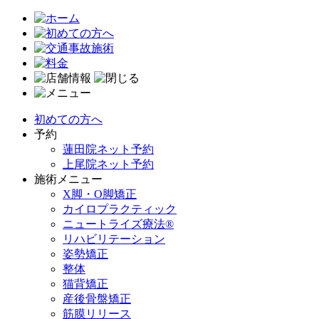
初めての方へ
予約
蓮田院ネット予約
上尾院ネット予約
施術メニュー
X脚・O脚矯正
カイロプラクティック
ニュートライズ療法®
リハビリテーション
姿勢矯正
整体
猫背矯正
産後骨盤矯正
筋膜リリース