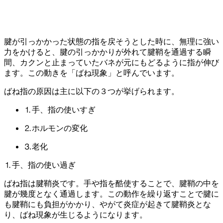
腱が引っかかった状態の指を戻そうとした時に、無理に強い
力をかけると、腱の引っかかりが外れて腱鞘を通過する瞬
間、カクンと止まっていたバネが元にもどるように指が伸び
ます。この動きを「ばね現象」と呼んでいます。
ばね指の原因は主に以下の３つが挙げられます。
⒈手、指の使いすぎ
⒉ホルモンの変化
⒊老化
⒈手、指の使い過ぎ
ばね指は腱鞘炎です。手や指を酷使することで、腱鞘の中を
腱が幾度となく通過します。この動作を繰り返すことで腱に
も腱鞘にも負担がかかり、やがて炎症が起きて腱鞘炎とな
り、ばね現象が生じるようになります。