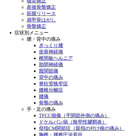
猫背矯正
産後骨盤矯正
筋膜リリース
肩甲骨はがし
骨盤矯正
症状別メニュー
腰・背中の痛み
ぎっくり腰
坐骨神経痛
椎間板ヘルニア
肋間神経痛
股関節痛
背中の痛み
脊柱管狭窄症
腰椎分離症
腰痛
骨盤の痛み
手・足の痛み
TFCC損傷（手関節外側の痛み）
ドケルバン病（狭窄性腱鞘炎）
母指CM関節症（親指の付け根の痛み）
胸椎・腰椎圧迫骨折