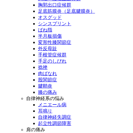
胸郭出口症候群
足底筋膜炎（足底腱膜炎）
オスグッド
シンスプリント
ばね指
半月板損傷
変形性膝関節症
外反母趾
手根管症候群
手足のしびれ
捻挫
肉ばなれ
股関節症
腱鞘炎
膝の痛み
自律神経系の悩み
メニエール病
耳鳴り
自律神経失調症
起立性調節障害
肩の痛み