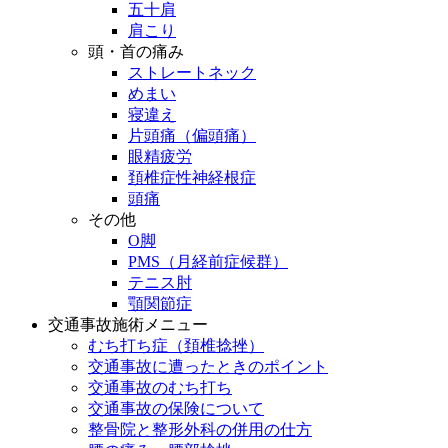
五十肩
肩こり
頭・首の痛み
ストレートネック
めまい
寝違え
片頭痛（偏頭痛）
眼精疲労
頚椎症性神経根症
頭痛
その他
O脚
PMS（月経前症候群）
テニス肘
顎関節症
交通事故施術メニュー
むち打ち症（頚椎捻挫）
交通事故に遭ったときのポイント
交通事故のむち打ち
交通事故の保険について
整骨院と整形外科の併用の仕方