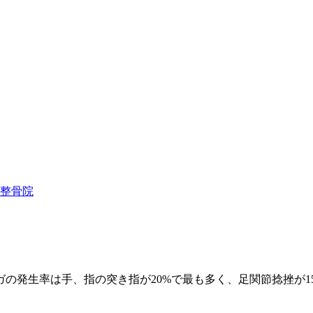
整骨院
の発生率は手、指の突き指が20%で最も多く、足関節捻挫が1