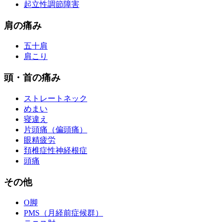
起立性調節障害
肩の痛み
五十肩
肩こり
頭・首の痛み
ストレートネック
めまい
寝違え
片頭痛（偏頭痛）
眼精疲労
頚椎症性神経根症
頭痛
その他
O脚
PMS（月経前症候群）