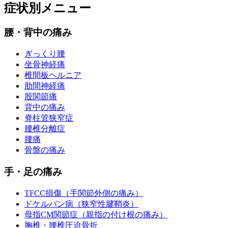
症状別メニュー
腰・背中の痛み
ぎっくり腰
坐骨神経痛
椎間板ヘルニア
肋間神経痛
股関節痛
背中の痛み
脊柱管狭窄症
腰椎分離症
腰痛
骨盤の痛み
手・足の痛み
TFCC損傷（手関節外側の痛み）
ドケルバン病（狭窄性腱鞘炎）
母指CM関節症（親指の付け根の痛み）
胸椎・腰椎圧迫骨折