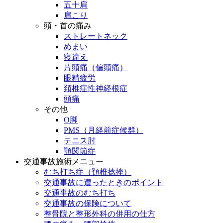
五十肩
肩こり
頭・首の痛み
ストレートネック
めまい
寝違え
片頭痛（偏頭痛）
眼精疲労
頚椎症性神経根症
頭痛
その他
O脚
PMS（月経前症候群）
テニス肘
顎関節症
交通事故施術メニュー
むち打ち症（頚椎捻挫）
交通事故に遭ったときのポイント
交通事故のむち打ち
交通事故の保険について
整骨院と整形外科の併用の仕方