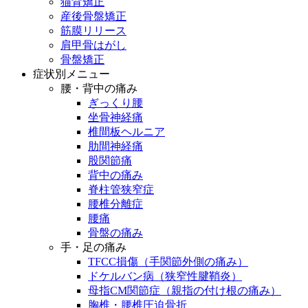
猫背矯正
産後骨盤矯正
筋膜リリース
肩甲骨はがし
骨盤矯正
症状別メニュー
腰・背中の痛み
ぎっくり腰
坐骨神経痛
椎間板ヘルニア
肋間神経痛
股関節痛
背中の痛み
脊柱管狭窄症
腰椎分離症
腰痛
骨盤の痛み
手・足の痛み
TFCC損傷（手関節外側の痛み）
ドケルバン病（狭窄性腱鞘炎）
母指CM関節症（親指の付け根の痛み）
胸椎・腰椎圧迫骨折