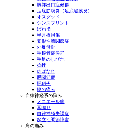
胸郭出口症候群
足底筋膜炎（足底腱膜炎）
オスグッド
シンスプリント
ばね指
半月板損傷
変形性膝関節症
外反母趾
手根管症候群
手足のしびれ
捻挫
肉ばなれ
股関節症
腱鞘炎
膝の痛み
自律神経系の悩み
メニエール病
耳鳴り
自律神経失調症
起立性調節障害
肩の痛み