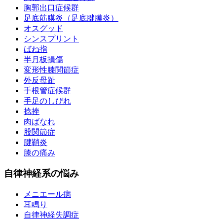
胸郭出口症候群
足底筋膜炎（足底腱膜炎）
オスグッド
シンスプリント
ばね指
半月板損傷
変形性膝関節症
外反母趾
手根管症候群
手足のしびれ
捻挫
肉ばなれ
股関節症
腱鞘炎
膝の痛み
自律神経系の悩み
メニエール病
耳鳴り
自律神経失調症