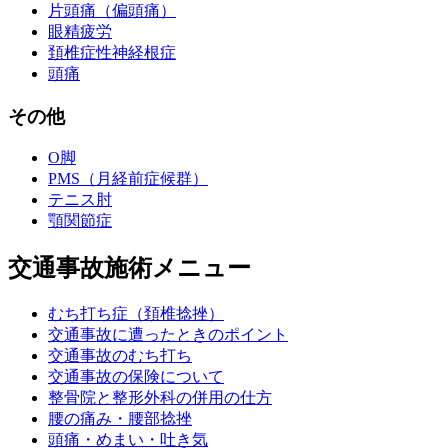
片頭痛（偏頭痛）
眼精疲労
頚椎症性神経根症
頭痛
その他
O脚
PMS（月経前症候群）
テニス肘
顎関節症
交通事故施術メニュー
むち打ち症（頚椎捻挫）
交通事故に遭ったときのポイント
交通事故のむち打ち
交通事故の保険について
整骨院と整形外科の併用の仕方
腰の痛み・腰部捻挫
頭痛・めまい・吐き気