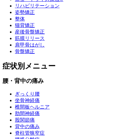
リハビリテーション
姿勢矯正
整体
猫背矯正
産後骨盤矯正
筋膜リリース
肩甲骨はがし
骨盤矯正
症状別メニュー
腰・背中の痛み
ぎっくり腰
坐骨神経痛
椎間板ヘルニア
肋間神経痛
股関節痛
背中の痛み
脊柱管狭窄症