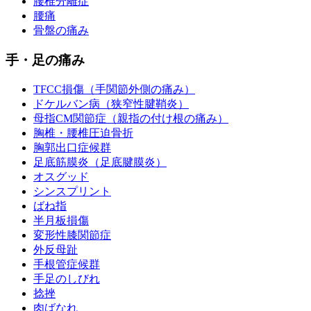
腰椎分離症
腰痛
骨盤の痛み
手・足の痛み
TFCC損傷（手関節外側の痛み）
ドケルバン病（狭窄性腱鞘炎）
母指CM関節症（親指の付け根の痛み）
胸椎・腰椎圧迫骨折
胸郭出口症候群
足底筋膜炎（足底腱膜炎）
オスグッド
シンスプリント
ばね指
半月板損傷
変形性膝関節症
外反母趾
手根管症候群
手足のしびれ
捻挫
肉ばなれ