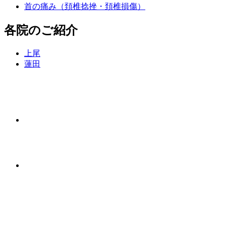
首の痛み（頚椎捻挫・頚椎損傷）
各院のご紹介
上尾
蓮田