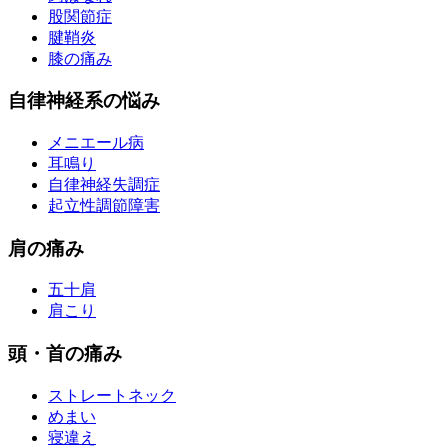
股関節症
腱鞘炎
膝の痛み
自律神経系の悩み
メニエール病
耳鳴り
自律神経失調症
起立性調節障害
肩の痛み
五十肩
肩こり
頭・首の痛み
ストレートネック
めまい
寝違え