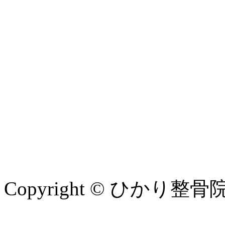
Copyright © ひかり整骨院 all