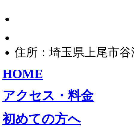
住所：埼玉県上尾市谷津2
HOME
アクセス・料金
初めての方へ