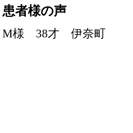
患者様の声
M様 38才 伊奈町