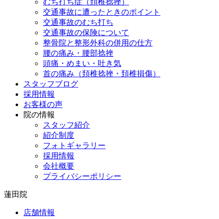
むち打ち症（頚椎捻挫）
交通事故に遭ったときのポイント
交通事故のむち打ち
交通事故の保険について
整骨院と整形外科の併用の仕方
腰の痛み・腰部捻挫
頭痛・めまい・吐き気
首の痛み（頚椎捻挫・頚椎損傷）
スタッフブログ
採用情報
お客様の声
院の情報
スタッフ紹介
紹介制度
フォトギャラリー
採用情報
会社概要
プライバシーポリシー
蓮田院
店舗情報