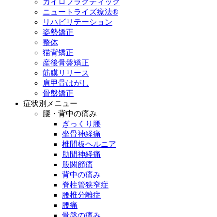
カイロプラクティック
ニュートライズ療法®
リハビリテーション
姿勢矯正
整体
猫背矯正
産後骨盤矯正
筋膜リリース
肩甲骨はがし
骨盤矯正
症状別メニュー
腰・背中の痛み
ぎっくり腰
坐骨神経痛
椎間板ヘルニア
肋間神経痛
股関節痛
背中の痛み
脊柱管狭窄症
腰椎分離症
腰痛
骨盤の痛み