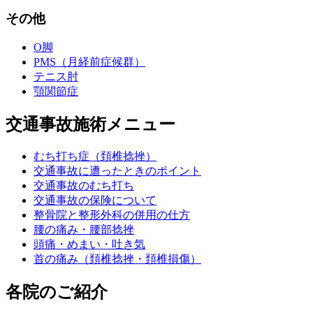
その他
O脚
PMS（月経前症候群）
テニス肘
顎関節症
交通事故施術メニュー
むち打ち症（頚椎捻挫）
交通事故に遭ったときのポイント
交通事故のむち打ち
交通事故の保険について
整骨院と整形外科の併用の仕方
腰の痛み・腰部捻挫
頭痛・めまい・吐き気
首の痛み（頚椎捻挫・頚椎損傷）
各院のご紹介