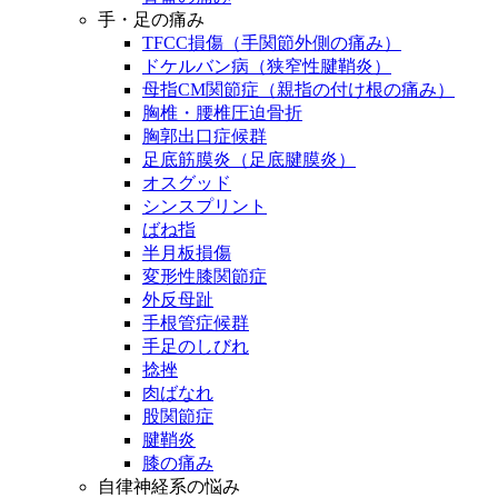
手・足の痛み
TFCC損傷（手関節外側の痛み）
ドケルバン病（狭窄性腱鞘炎）
母指CM関節症（親指の付け根の痛み）
胸椎・腰椎圧迫骨折
胸郭出口症候群
足底筋膜炎（足底腱膜炎）
オスグッド
シンスプリント
ばね指
半月板損傷
変形性膝関節症
外反母趾
手根管症候群
手足のしびれ
捻挫
肉ばなれ
股関節症
腱鞘炎
膝の痛み
自律神経系の悩み