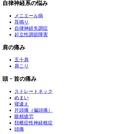
自律神経系の悩み
メニエール病
耳鳴り
自律神経失調症
起立性調節障害
肩の痛み
五十肩
肩こり
頭・首の痛み
ストレートネック
めまい
寝違え
片頭痛（偏頭痛）
眼精疲労
頚椎症性神経根症
頭痛