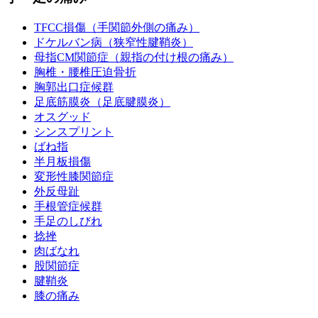
TFCC損傷（手関節外側の痛み）
ドケルバン病（狭窄性腱鞘炎）
母指CM関節症（親指の付け根の痛み）
胸椎・腰椎圧迫骨折
胸郭出口症候群
足底筋膜炎（足底腱膜炎）
オスグッド
シンスプリント
ばね指
半月板損傷
変形性膝関節症
外反母趾
手根管症候群
手足のしびれ
捻挫
肉ばなれ
股関節症
腱鞘炎
膝の痛み