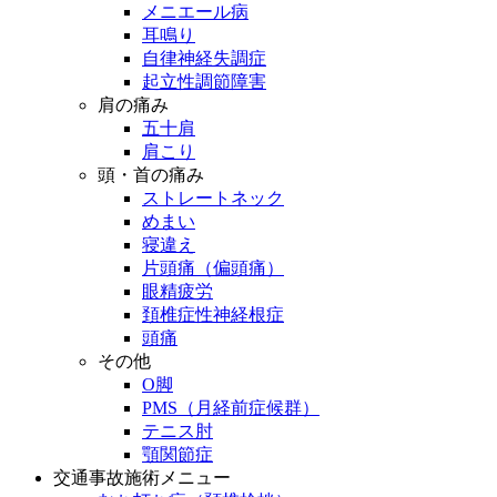
メニエール病
耳鳴り
自律神経失調症
起立性調節障害
肩の痛み
五十肩
肩こり
頭・首の痛み
ストレートネック
めまい
寝違え
片頭痛（偏頭痛）
眼精疲労
頚椎症性神経根症
頭痛
その他
O脚
PMS（月経前症候群）
テニス肘
顎関節症
交通事故施術メニュー