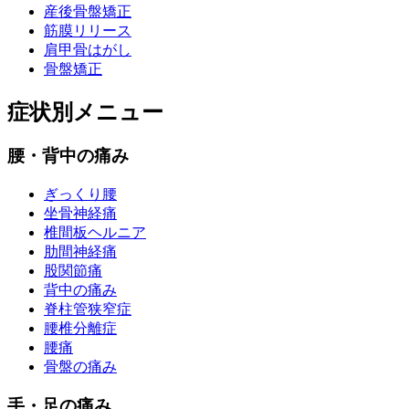
産後骨盤矯正
筋膜リリース
肩甲骨はがし
骨盤矯正
症状別メニュー
腰・背中の痛み
ぎっくり腰
坐骨神経痛
椎間板ヘルニア
肋間神経痛
股関節痛
背中の痛み
脊柱管狭窄症
腰椎分離症
腰痛
骨盤の痛み
手・足の痛み