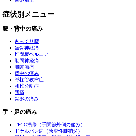
症状別メニュー
腰・背中の痛み
ぎっくり腰
坐骨神経痛
椎間板ヘルニア
肋間神経痛
股関節痛
背中の痛み
脊柱管狭窄症
腰椎分離症
腰痛
骨盤の痛み
手・足の痛み
TFCC損傷（手関節外側の痛み）
ドケルバン病（狭窄性腱鞘炎）