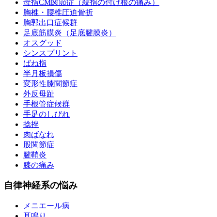
母指CM関節症（親指の付け根の痛み）
胸椎・腰椎圧迫骨折
胸郭出口症候群
足底筋膜炎（足底腱膜炎）
オスグッド
シンスプリント
ばね指
半月板損傷
変形性膝関節症
外反母趾
手根管症候群
手足のしびれ
捻挫
肉ばなれ
股関節症
腱鞘炎
膝の痛み
自律神経系の悩み
メニエール病
耳鳴り