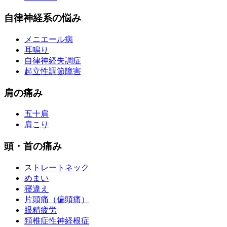
自律神経系の悩み
メニエール病
耳鳴り
自律神経失調症
起立性調節障害
肩の痛み
五十肩
肩こり
頭・首の痛み
ストレートネック
めまい
寝違え
片頭痛（偏頭痛）
眼精疲労
頚椎症性神経根症