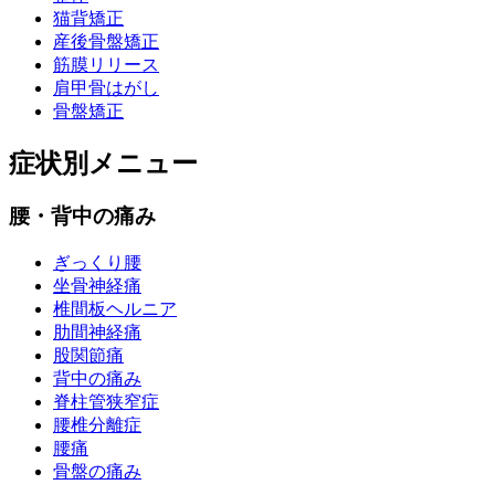
猫背矯正
産後骨盤矯正
筋膜リリース
肩甲骨はがし
骨盤矯正
症状別メニュー
腰・背中の痛み
ぎっくり腰
坐骨神経痛
椎間板ヘルニア
肋間神経痛
股関節痛
背中の痛み
脊柱管狭窄症
腰椎分離症
腰痛
骨盤の痛み