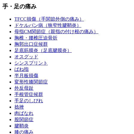
手・足の痛み
TFCC損傷（手関節外側の痛み）
ドケルバン病（狭窄性腱鞘炎）
母指CM関節症（親指の付け根の痛み）
胸椎・腰椎圧迫骨折
胸郭出口症候群
足底筋膜炎（足底腱膜炎）
オスグッド
シンスプリント
ばね指
半月板損傷
変形性膝関節症
外反母趾
手根管症候群
手足のしびれ
捻挫
肉ばなれ
股関節症
腱鞘炎
膝の痛み