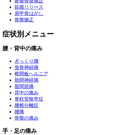
産後骨盤矯正
筋膜リリース
肩甲骨はがし
骨盤矯正
症状別メニュー
腰・背中の痛み
ぎっくり腰
坐骨神経痛
椎間板ヘルニア
肋間神経痛
股関節痛
背中の痛み
脊柱管狭窄症
腰椎分離症
腰痛
骨盤の痛み
手・足の痛み