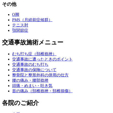
その他
O脚
PMS（月経前症候群）
テニス肘
顎関節症
交通事故施術メニュー
むち打ち症（頚椎捻挫）
交通事故に遭ったときのポイント
交通事故のむち打ち
交通事故の保険について
整骨院と整形外科の併用の仕方
腰の痛み・腰部捻挫
頭痛・めまい・吐き気
首の痛み（頚椎捻挫・頚椎損傷）
各院のご紹介