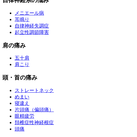
自律神経系の悩み
メニエール病
耳鳴り
自律神経失調症
起立性調節障害
肩の痛み
五十肩
肩こり
頭・首の痛み
ストレートネック
めまい
寝違え
片頭痛（偏頭痛）
眼精疲労
頚椎症性神経根症
頭痛