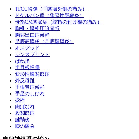
TFCC損傷（手関節外側の痛み）
ドケルバン病（狭窄性腱鞘炎）
母指CM関節症（親指の付け根の痛み）
胸椎・腰椎圧迫骨折
胸郭出口症候群
足底筋膜炎（足底腱膜炎）
オスグッド
シンスプリント
ばね指
半月板損傷
変形性膝関節症
外反母趾
手根管症候群
手足のしびれ
捻挫
肉ばなれ
股関節症
腱鞘炎
膝の痛み