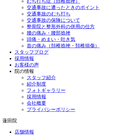
むち打ち症（頚椎捻挫）
交通事故に遭ったときのポイント
交通事故のむち打ち
交通事故の保険について
整骨院と整形外科の併用の仕方
腰の痛み・腰部捻挫
頭痛・めまい・吐き気
首の痛み（頚椎捻挫・頚椎損傷）
スタッフブログ
採用情報
お客様の声
院の情報
スタッフ紹介
紹介制度
フォトギャラリー
採用情報
会社概要
プライバシーポリシー
蓮田院
店舗情報