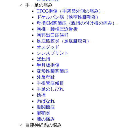
手・足の痛み
TFCC損傷（手関節外側の痛み）
ドケルバン病（狭窄性腱鞘炎）
母指CM関節症（親指の付け根の痛み）
胸椎・腰椎圧迫骨折
胸郭出口症候群
足底筋膜炎（足底腱膜炎）
オスグッド
シンスプリント
ばね指
半月板損傷
変形性膝関節症
外反母趾
手根管症候群
手足のしびれ
捻挫
肉ばなれ
股関節症
腱鞘炎
膝の痛み
自律神経系の悩み