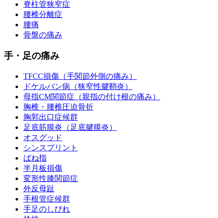
脊柱管狭窄症
腰椎分離症
腰痛
骨盤の痛み
手・足の痛み
TFCC損傷（手関節外側の痛み）
ドケルバン病（狭窄性腱鞘炎）
母指CM関節症（親指の付け根の痛み）
胸椎・腰椎圧迫骨折
胸郭出口症候群
足底筋膜炎（足底腱膜炎）
オスグッド
シンスプリント
ばね指
半月板損傷
変形性膝関節症
外反母趾
手根管症候群
手足のしびれ