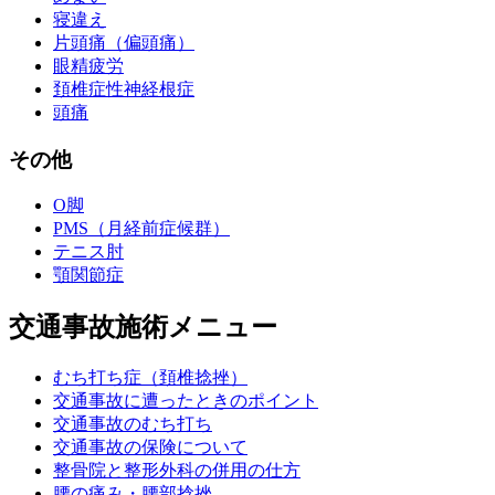
寝違え
片頭痛（偏頭痛）
眼精疲労
頚椎症性神経根症
頭痛
その他
O脚
PMS（月経前症候群）
テニス肘
顎関節症
交通事故施術メニュー
むち打ち症（頚椎捻挫）
交通事故に遭ったときのポイント
交通事故のむち打ち
交通事故の保険について
整骨院と整形外科の併用の仕方
腰の痛み・腰部捻挫