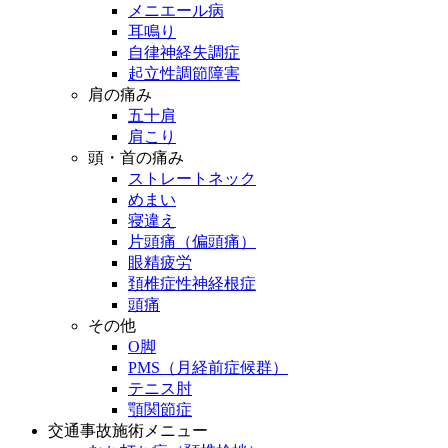
メニエール病
耳鳴り
自律神経失調症
起立性調節障害
肩の痛み
五十肩
肩こり
頭・首の痛み
ストレートネック
めまい
寝違え
片頭痛（偏頭痛）
眼精疲労
頚椎症性神経根症
頭痛
その他
O脚
PMS（月経前症候群）
テニス肘
顎関節症
交通事故施術メニュー