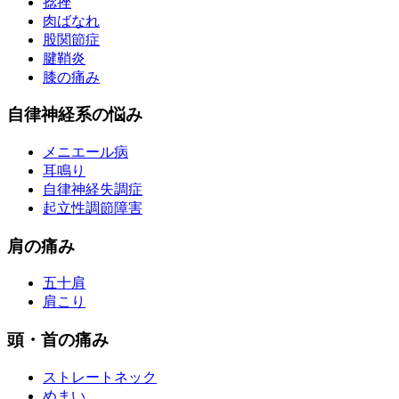
捻挫
肉ばなれ
股関節症
腱鞘炎
膝の痛み
自律神経系の悩み
メニエール病
耳鳴り
自律神経失調症
起立性調節障害
肩の痛み
五十肩
肩こり
頭・首の痛み
ストレートネック
めまい