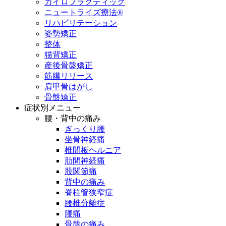
カイロプラクティック
ニュートライズ療法®
リハビリテーション
姿勢矯正
整体
猫背矯正
産後骨盤矯正
筋膜リリース
肩甲骨はがし
骨盤矯正
症状別メニュー
腰・背中の痛み
ぎっくり腰
坐骨神経痛
椎間板ヘルニア
肋間神経痛
股関節痛
背中の痛み
脊柱管狭窄症
腰椎分離症
腰痛
骨盤の痛み