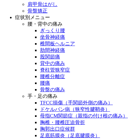
肩甲骨はがし
骨盤矯正
症状別メニュー
腰・背中の痛み
ぎっくり腰
坐骨神経痛
椎間板ヘルニア
肋間神経痛
股関節痛
背中の痛み
脊柱管狭窄症
腰椎分離症
腰痛
骨盤の痛み
手・足の痛み
TFCC損傷（手関節外側の痛み）
ドケルバン病（狭窄性腱鞘炎）
母指CM関節症（親指の付け根の痛み）
胸椎・腰椎圧迫骨折
胸郭出口症候群
足底筋膜炎（足底腱膜炎）