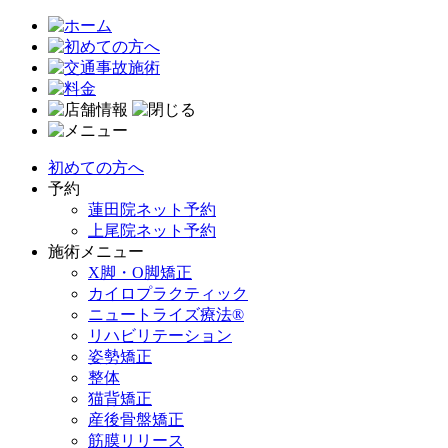
初めての方へ
予約
蓮田院ネット予約
上尾院ネット予約
施術メニュー
X脚・O脚矯正
カイロプラクティック
ニュートライズ療法®
リハビリテーション
姿勢矯正
整体
猫背矯正
産後骨盤矯正
筋膜リリース