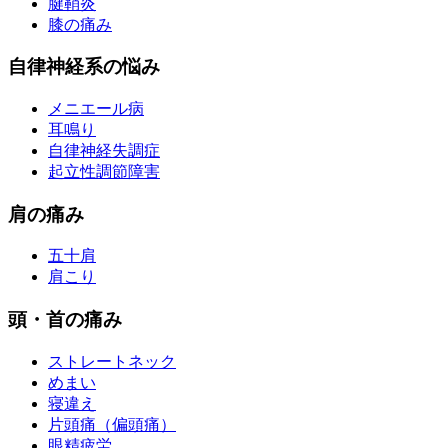
腱鞘炎
膝の痛み
自律神経系の悩み
メニエール病
耳鳴り
自律神経失調症
起立性調節障害
肩の痛み
五十肩
肩こり
頭・首の痛み
ストレートネック
めまい
寝違え
片頭痛（偏頭痛）
眼精疲労