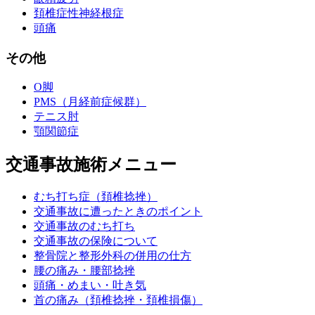
頚椎症性神経根症
頭痛
その他
O脚
PMS（月経前症候群）
テニス肘
顎関節症
交通事故施術メニュー
むち打ち症（頚椎捻挫）
交通事故に遭ったときのポイント
交通事故のむち打ち
交通事故の保険について
整骨院と整形外科の併用の仕方
腰の痛み・腰部捻挫
頭痛・めまい・吐き気
首の痛み（頚椎捻挫・頚椎損傷）