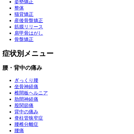
姿勢矯正
整体
猫背矯正
産後骨盤矯正
筋膜リリース
肩甲骨はがし
骨盤矯正
症状別メニュー
腰・背中の痛み
ぎっくり腰
坐骨神経痛
椎間板ヘルニア
肋間神経痛
股関節痛
背中の痛み
脊柱管狭窄症
腰椎分離症
腰痛