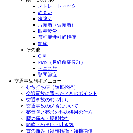
ストレートネック
めまい
寝違え
片頭痛（偏頭痛）
眼精疲労
頚椎症性神経根症
頭痛
その他
O脚
PMS（月経前症候群）
テニス肘
顎関節症
交通事故施術メニュー
むち打ち症（頚椎捻挫）
交通事故に遭ったときのポイント
交通事故のむち打ち
交通事故の保険について
整骨院と整形外科の併用の仕方
腰の痛み・腰部捻挫
頭痛・めまい・吐き気
首の痛み（頚椎捻挫・頚椎損傷）