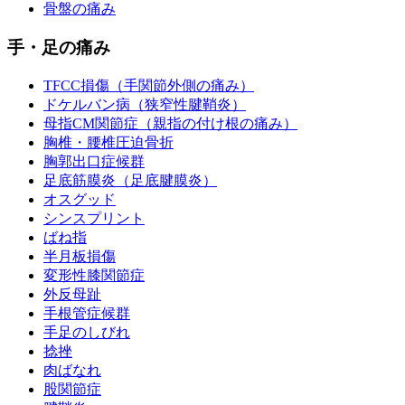
骨盤の痛み
手・足の痛み
TFCC損傷（手関節外側の痛み）
ドケルバン病（狭窄性腱鞘炎）
母指CM関節症（親指の付け根の痛み）
胸椎・腰椎圧迫骨折
胸郭出口症候群
足底筋膜炎（足底腱膜炎）
オスグッド
シンスプリント
ばね指
半月板損傷
変形性膝関節症
外反母趾
手根管症候群
手足のしびれ
捻挫
肉ばなれ
股関節症