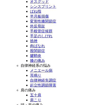
オスグッド
シンスプリント
ばね指
半月板損傷
変形性膝関節症
外反母趾
手根管症候群
手足のしびれ
捻挫
肉ばなれ
股関節症
腱鞘炎
膝の痛み
自律神経系の悩み
メニエール病
耳鳴り
自律神経失調症
起立性調節障害
肩の痛み
五十肩
肩こり
頭・首の痛み