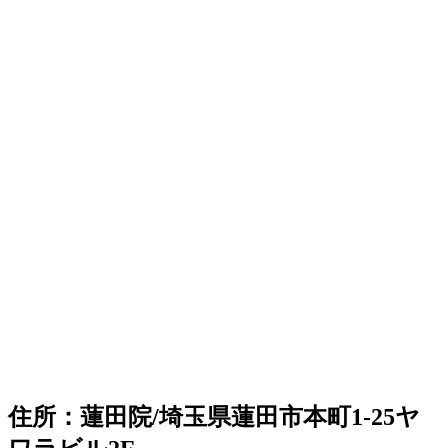
住所：蓮田院/埼玉県蓮田市本町1-25ヤ