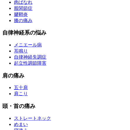
肉ばなれ
股関節症
腱鞘炎
膝の痛み
自律神経系の悩み
メニエール病
耳鳴り
自律神経失調症
起立性調節障害
肩の痛み
五十肩
肩こり
頭・首の痛み
ストレートネック
めまい