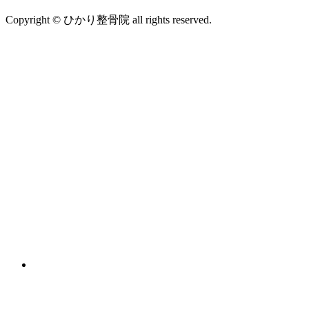
Copyright © ひかり整骨院 all rights reserved.