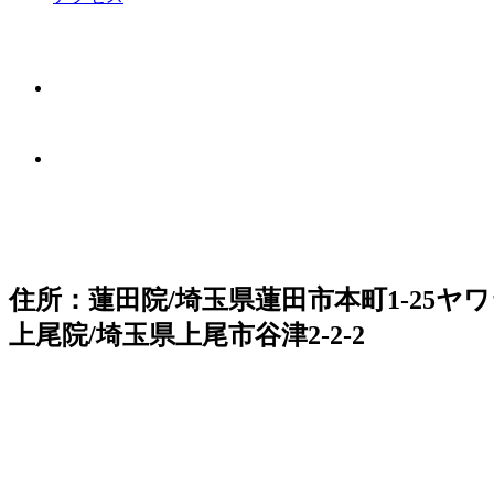
住所：蓮田院/埼玉県蓮田市本町1-25ヤワ
上尾院/埼玉県上尾市谷津2-2-2