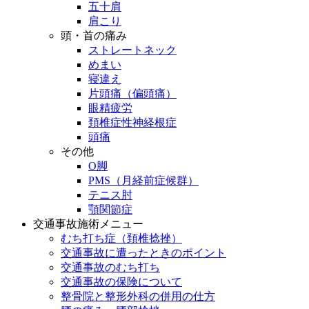
五十肩
肩こり
頭・首の痛み
ストレートネック
めまい
寝違え
片頭痛（偏頭痛）
眼精疲労
頚椎症性神経根症
頭痛
その他
O脚
PMS（月経前症候群）
テニス肘
顎関節症
交通事故施術メニュー
むち打ち症（頚椎捻挫）
交通事故に遭ったときのポイント
交通事故のむち打ち
交通事故の保険について
整骨院と整形外科の併用の仕方