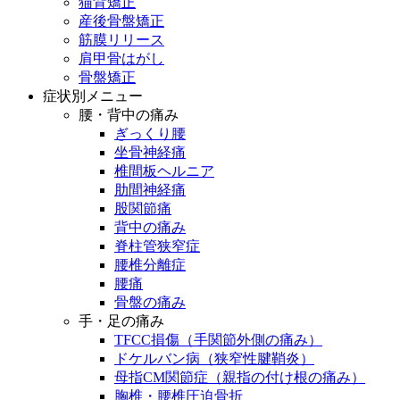
猫背矯正
産後骨盤矯正
筋膜リリース
肩甲骨はがし
骨盤矯正
症状別メニュー
腰・背中の痛み
ぎっくり腰
坐骨神経痛
椎間板ヘルニア
肋間神経痛
股関節痛
背中の痛み
脊柱管狭窄症
腰椎分離症
腰痛
骨盤の痛み
手・足の痛み
TFCC損傷（手関節外側の痛み）
ドケルバン病（狭窄性腱鞘炎）
母指CM関節症（親指の付け根の痛み）
胸椎・腰椎圧迫骨折