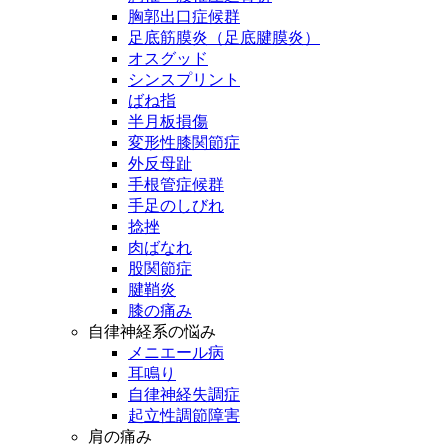
胸郭出口症候群
足底筋膜炎（足底腱膜炎）
オスグッド
シンスプリント
ばね指
半月板損傷
変形性膝関節症
外反母趾
手根管症候群
手足のしびれ
捻挫
肉ばなれ
股関節症
腱鞘炎
膝の痛み
自律神経系の悩み
メニエール病
耳鳴り
自律神経失調症
起立性調節障害
肩の痛み