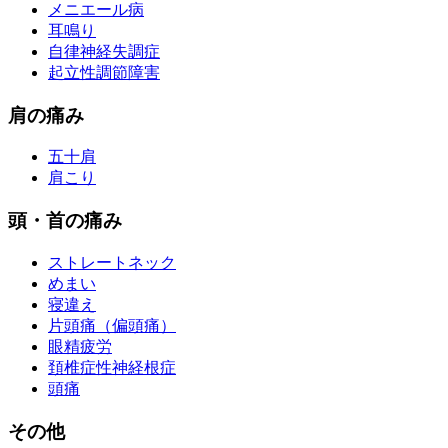
メニエール病
耳鳴り
自律神経失調症
起立性調節障害
肩の痛み
五十肩
肩こり
頭・首の痛み
ストレートネック
めまい
寝違え
片頭痛（偏頭痛）
眼精疲労
頚椎症性神経根症
頭痛
その他