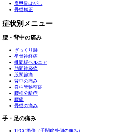
肩甲骨はがし
骨盤矯正
症状別メニュー
腰・背中の痛み
ぎっくり腰
坐骨神経痛
椎間板ヘルニア
肋間神経痛
股関節痛
背中の痛み
脊柱管狭窄症
腰椎分離症
腰痛
骨盤の痛み
手・足の痛み
TFCC損傷（手関節外側の痛み）