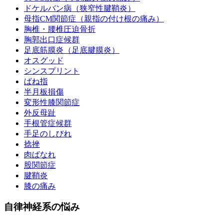
ドケルバン病（狭窄性腱鞘炎）
母指CM関節症（親指の付け根の痛み）
胸椎・腰椎圧迫骨折
胸郭出口症候群
足底筋膜炎（足底腱膜炎）
オスグッド
シンスプリント
ばね指
半月板損傷
変形性膝関節症
外反母趾
手根管症候群
手足のしびれ
捻挫
肉ばなれ
股関節症
腱鞘炎
膝の痛み
自律神経系の悩み