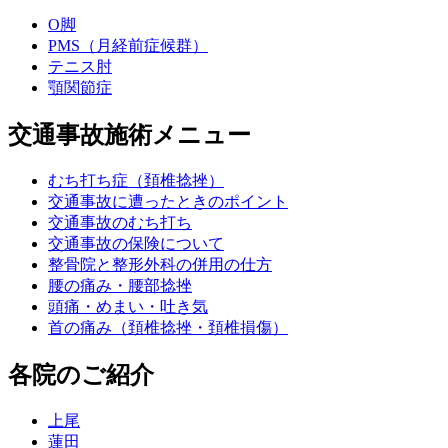
O脚
PMS（月経前症候群）
テニス肘
顎関節症
交通事故施術メニュー
むち打ち症（頚椎捻挫）
交通事故に遭ったときのポイント
交通事故のむち打ち
交通事故の保険について
整骨院と整形外科の併用の仕方
腰の痛み・腰部捻挫
頭痛・めまい・吐き気
首の痛み（頚椎捻挫・頚椎損傷）
各院のご紹介
上尾
蓮田