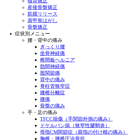
猫背矯正
産後骨盤矯正
筋膜リリース
肩甲骨はがし
骨盤矯正
症状別メニュー
腰・背中の痛み
ぎっくり腰
坐骨神経痛
椎間板ヘルニア
肋間神経痛
股関節痛
背中の痛み
脊柱管狭窄症
腰椎分離症
腰痛
骨盤の痛み
手・足の痛み
TFCC損傷（手関節外側の痛み）
ドケルバン病（狭窄性腱鞘炎）
母指CM関節症（親指の付け根の痛み）
胸椎・腰椎圧迫骨折