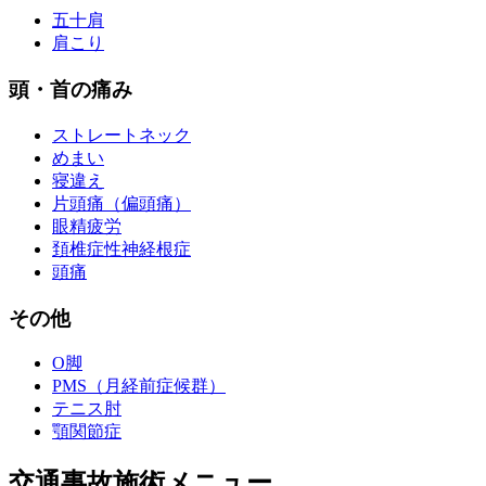
五十肩
肩こり
頭・首の痛み
ストレートネック
めまい
寝違え
片頭痛（偏頭痛）
眼精疲労
頚椎症性神経根症
頭痛
その他
O脚
PMS（月経前症候群）
テニス肘
顎関節症
交通事故施術メニュー