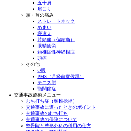
五十肩
肩こり
頭・首の痛み
ストレートネック
めまい
寝違え
片頭痛（偏頭痛）
眼精疲労
頚椎症性神経根症
頭痛
その他
O脚
PMS（月経前症候群）
テニス肘
顎関節症
交通事故施術メニュー
むち打ち症（頚椎捻挫）
交通事故に遭ったときのポイント
交通事故のむち打ち
交通事故の保険について
整骨院と整形外科の併用の仕方