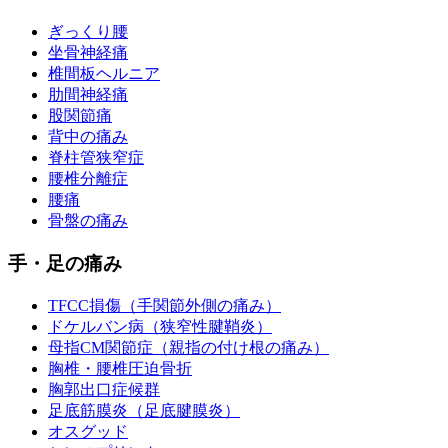
ぎっくり腰
坐骨神経痛
椎間板ヘルニア
肋間神経痛
股関節痛
背中の痛み
脊柱管狭窄症
腰椎分離症
腰痛
骨盤の痛み
手・足の痛み
TFCC損傷（手関節外側の痛み）
ドケルバン病（狭窄性腱鞘炎）
母指CM関節症（親指の付け根の痛み）
胸椎・腰椎圧迫骨折
胸郭出口症候群
足底筋膜炎（足底腱膜炎）
オスグッド