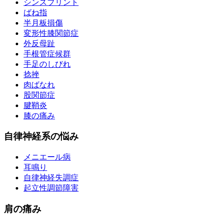
シンスプリント
ばね指
半月板損傷
変形性膝関節症
外反母趾
手根管症候群
手足のしびれ
捻挫
肉ばなれ
股関節症
腱鞘炎
膝の痛み
自律神経系の悩み
メニエール病
耳鳴り
自律神経失調症
起立性調節障害
肩の痛み