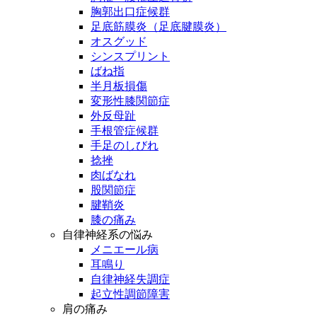
胸郭出口症候群
足底筋膜炎（足底腱膜炎）
オスグッド
シンスプリント
ばね指
半月板損傷
変形性膝関節症
外反母趾
手根管症候群
手足のしびれ
捻挫
肉ばなれ
股関節症
腱鞘炎
膝の痛み
自律神経系の悩み
メニエール病
耳鳴り
自律神経失調症
起立性調節障害
肩の痛み