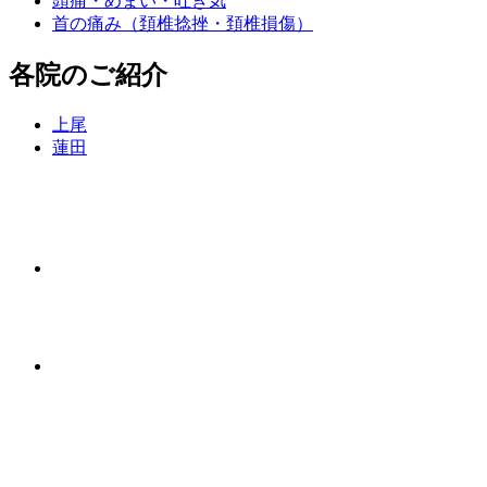
頭痛・めまい・吐き気
首の痛み（頚椎捻挫・頚椎損傷）
各院のご紹介
上尾
蓮田