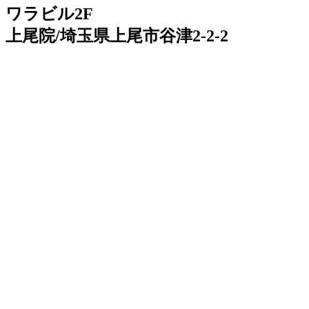
ワラビル2F
上尾院/埼玉県上尾市谷津2-2-2