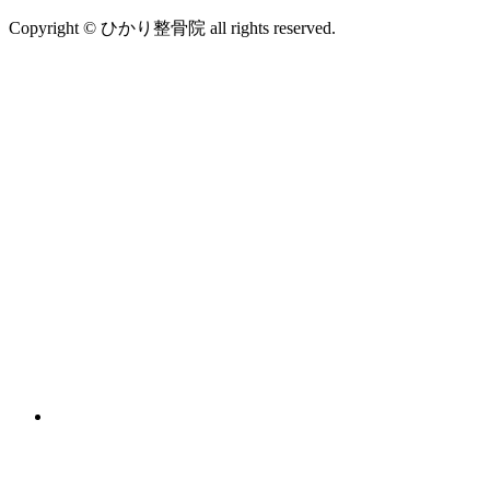
Copyright © ひかり整骨院 all rights reserved.