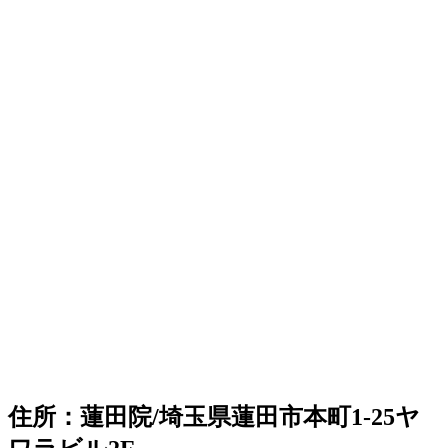
住所：蓮田院/埼玉県蓮田市本町1-25ヤ