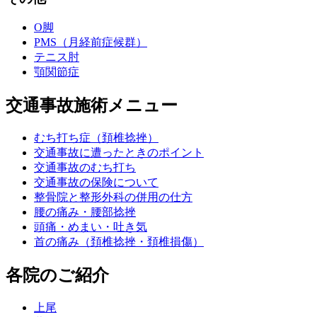
O脚
PMS（月経前症候群）
テニス肘
顎関節症
交通事故施術メニュー
むち打ち症（頚椎捻挫）
交通事故に遭ったときのポイント
交通事故のむち打ち
交通事故の保険について
整骨院と整形外科の併用の仕方
腰の痛み・腰部捻挫
頭痛・めまい・吐き気
首の痛み（頚椎捻挫・頚椎損傷）
各院のご紹介
上尾