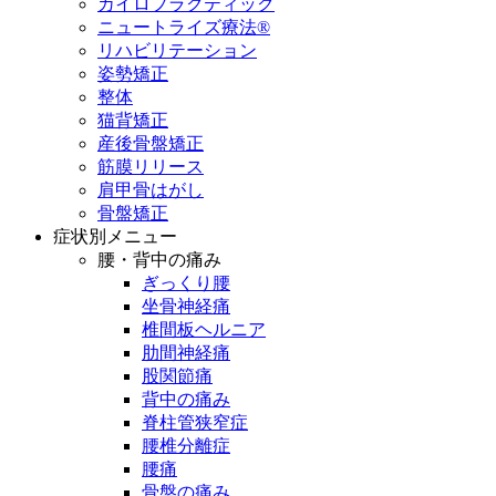
カイロプラクティック
ニュートライズ療法®
リハビリテーション
姿勢矯正
整体
猫背矯正
産後骨盤矯正
筋膜リリース
肩甲骨はがし
骨盤矯正
症状別メニュー
腰・背中の痛み
ぎっくり腰
坐骨神経痛
椎間板ヘルニア
肋間神経痛
股関節痛
背中の痛み
脊柱管狭窄症
腰椎分離症
腰痛
骨盤の痛み