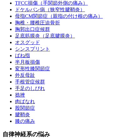
TFCC損傷（手関節外側の痛み）
ドケルバン病（狭窄性腱鞘炎）
母指CM関節症（親指の付け根の痛み）
胸椎・腰椎圧迫骨折
胸郭出口症候群
足底筋膜炎（足底腱膜炎）
オスグッド
シンスプリント
ばね指
半月板損傷
変形性膝関節症
外反母趾
手根管症候群
手足のしびれ
捻挫
肉ばなれ
股関節症
腱鞘炎
膝の痛み
自律神経系の悩み