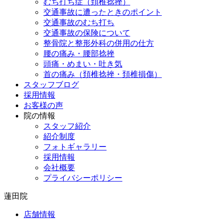
むち打ち症（頚椎捻挫）
交通事故に遭ったときのポイント
交通事故のむち打ち
交通事故の保険について
整骨院と整形外科の併用の仕方
腰の痛み・腰部捻挫
頭痛・めまい・吐き気
首の痛み（頚椎捻挫・頚椎損傷）
スタッフブログ
採用情報
お客様の声
院の情報
スタッフ紹介
紹介制度
フォトギャラリー
採用情報
会社概要
プライバシーポリシー
蓮田院
店舗情報