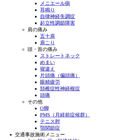
メニエール病
耳鳴り
自律神経失調症
起立性調節障害
肩の痛み
五十肩
肩こり
頭・首の痛み
ストレートネック
めまい
寝違え
片頭痛（偏頭痛）
眼精疲労
頚椎症性神経根症
頭痛
その他
O脚
PMS（月経前症候群）
テニス肘
顎関節症
交通事故施術メニュー