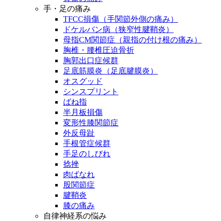
手・足の痛み
TFCC損傷（手関節外側の痛み）
ドケルバン病（狭窄性腱鞘炎）
母指CM関節症（親指の付け根の痛み）
胸椎・腰椎圧迫骨折
胸郭出口症候群
足底筋膜炎（足底腱膜炎）
オスグッド
シンスプリント
ばね指
半月板損傷
変形性膝関節症
外反母趾
手根管症候群
手足のしびれ
捻挫
肉ばなれ
股関節症
腱鞘炎
膝の痛み
自律神経系の悩み