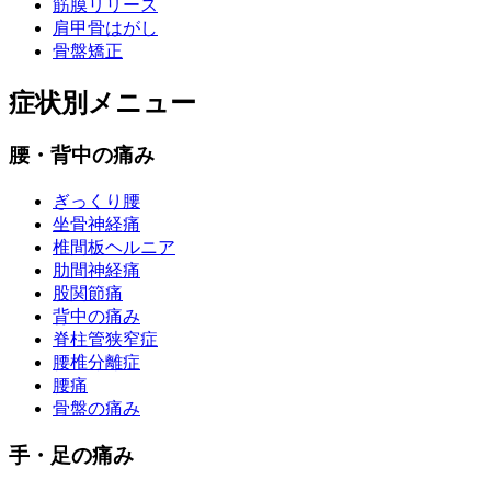
筋膜リリース
肩甲骨はがし
骨盤矯正
症状別メニュー
腰・背中の痛み
ぎっくり腰
坐骨神経痛
椎間板ヘルニア
肋間神経痛
股関節痛
背中の痛み
脊柱管狭窄症
腰椎分離症
腰痛
骨盤の痛み
手・足の痛み