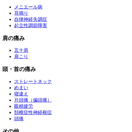
メニエール病
耳鳴り
自律神経失調症
起立性調節障害
肩の痛み
五十肩
肩こり
頭・首の痛み
ストレートネック
めまい
寝違え
片頭痛（偏頭痛）
眼精疲労
頚椎症性神経根症
頭痛
その他