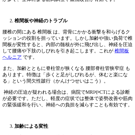
椎間板や神経のトラブル
腰椎の間にある 椎間板 は、背骨にかかる衝撃を和らげるク
ッションの役割を担っています。しかし加齢や強い負荷で椎
間板が変性すると、内部の髄核が外に飛び出し、神経を圧迫
して腰痛や下肢のしびれを引き起こします。これが
椎間板
ヘルニア
です。
また、加齢とともに脊柱管が狭くなる 腰部脊柱管狭窄症 も
あります。特徴は「歩くと足がしびれるが、休むと楽にな
る」という間欠性跛行（かんけつせいはこう）。
神経の圧迫が疑われる場合は、病院でMRIやCTによる診断
が必要です。ただし、軽度の症状では整体で姿勢改善や筋肉
の緊張緩和を行い、神経への負担を減らすことも有効です。
加齢による変性