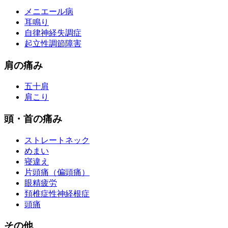
メニエール病
耳鳴り
自律神経失調症
起立性調節障害
肩の痛み
五十肩
肩こり
頭・首の痛み
ストレートネック
めまい
寝違え
片頭痛（偏頭痛）
眼精疲労
頚椎症性神経根症
頭痛
その他