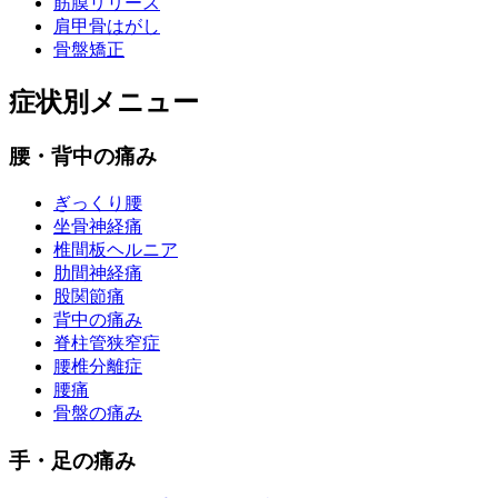
筋膜リリース
肩甲骨はがし
骨盤矯正
症状別メニュー
腰・背中の痛み
ぎっくり腰
坐骨神経痛
椎間板ヘルニア
肋間神経痛
股関節痛
背中の痛み
脊柱管狭窄症
腰椎分離症
腰痛
骨盤の痛み
手・足の痛み