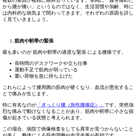
複数の要因が複雑に絡み合っています。単純に「腰を痛めた
から腰が痛い」というものではなく、生活習慣や加齢、時に
は内科的な病気まで関わってきます。それぞれの原因を詳し
く見ていきましょう。
筋肉や靭帯の緊張
最も多いのが 筋肉や靭帯の過度な緊張 による腰痛です。
長時間のデスクワークや立ち仕事
運動不足で筋肉が弱っている
重い荷物を急に持ち上げた
これらによって腰周囲の筋肉が硬くなり、血流が悪化するこ
とで痛みが生じます。
特に有名なのが
「ぎっくり腰（急性腰痛症）」
です。突然強
烈な痛みで動けなくなることがあり、筋肉や靭帯に小さな損
傷が起きている状態と考えられます。
この場合、病院で画像検査をしても異常が見つからないこと
が多く、整体による筋肉調整や血流改善が有効です。