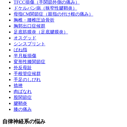
TFCC損傷（手関節外側の痛み）
ドケルバン病（狭窄性腱鞘炎）
母指CM関節症（親指の付け根の痛み）
胸椎・腰椎圧迫骨折
胸郭出口症候群
足底筋膜炎（足底腱膜炎）
オスグッド
シンスプリント
ばね指
半月板損傷
変形性膝関節症
外反母趾
手根管症候群
手足のしびれ
捻挫
肉ばなれ
股関節症
腱鞘炎
膝の痛み
自律神経系の悩み