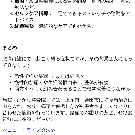
施術
：柔道整復師による骨盤調整、筋肉の緩和、電気
療法など。
セルフケア指導
：自宅でできるストレッチや運動をア
ドバイス。
経過観察
：継続的なケアで再発予防。
まとめ
腰痛は誰にでも起こり得る症状ですが、その背景は人によっ
て異なります。
急性で強い症状 → まずは病院へ
慢性的な痛みや生活習慣由来 → 整体が有効
両方をうまく組み合わせることで根本改善につながる
当院「ひかり整骨院」では、上尾市・蓮田市にて腰痛治療に
力を入れており、病院と連携しながら患者さま一人ひとりに
合わせた施術を行っています。腰痛でお困りの方は、ぜひお
気軽にご相談ください。
≪ニュートライズ療法≫