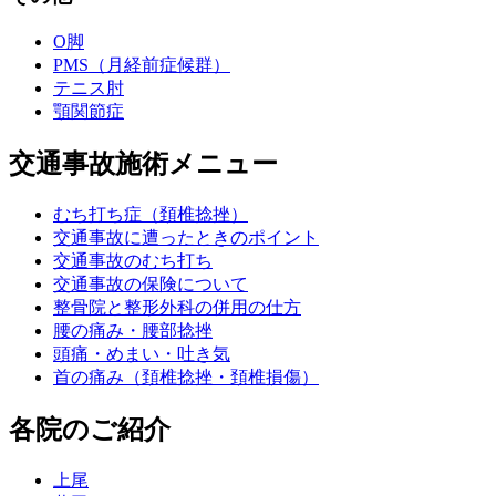
O脚
PMS（月経前症候群）
テニス肘
顎関節症
交通事故施術メニュー
むち打ち症（頚椎捻挫）
交通事故に遭ったときのポイント
交通事故のむち打ち
交通事故の保険について
整骨院と整形外科の併用の仕方
腰の痛み・腰部捻挫
頭痛・めまい・吐き気
首の痛み（頚椎捻挫・頚椎損傷）
各院のご紹介
上尾