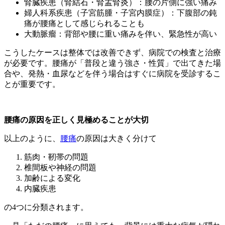
腎臓疾患（腎結石・腎盂腎炎）：腰の片側に強い痛み
婦人科系疾患（子宮筋腫・子宮内膜症）：下腹部の鈍
痛が腰痛として感じられることも
大動脈瘤：背部や腰に重い痛みを伴い、緊急性が高い
こうしたケースは整体では改善できず、病院での検査と治療
が必要です。腰痛が「普段と違う強さ・性質」で出てきた場
合や、発熱・血尿などを伴う場合はすぐに病院を受診するこ
とが重要です。
腰痛の原因を正しく見極めることが大切
以上のように、
腰痛
の原因は大きく分けて
筋肉・靭帯の問題
椎間板や神経の問題
加齢による変化
内臓疾患
の4つに分類されます。