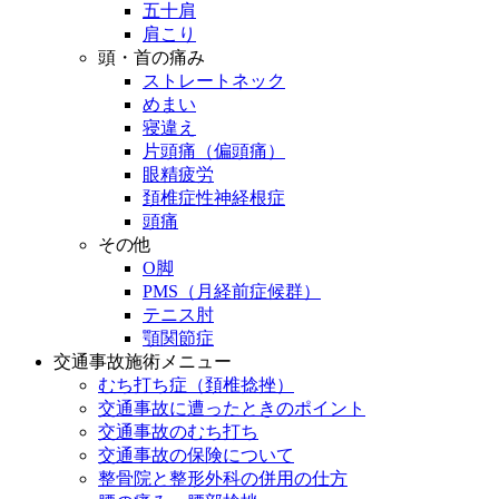
五十肩
肩こり
頭・首の痛み
ストレートネック
めまい
寝違え
片頭痛（偏頭痛）
眼精疲労
頚椎症性神経根症
頭痛
その他
O脚
PMS（月経前症候群）
テニス肘
顎関節症
交通事故施術メニュー
むち打ち症（頚椎捻挫）
交通事故に遭ったときのポイント
交通事故のむち打ち
交通事故の保険について
整骨院と整形外科の併用の仕方