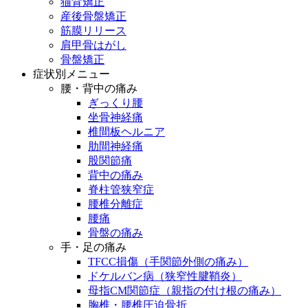
猫背矯正
産後骨盤矯正
筋膜リリース
肩甲骨はがし
骨盤矯正
症状別メニュー
腰・背中の痛み
ぎっくり腰
坐骨神経痛
椎間板ヘルニア
肋間神経痛
股関節痛
背中の痛み
脊柱管狭窄症
腰椎分離症
腰痛
骨盤の痛み
手・足の痛み
TFCC損傷（手関節外側の痛み）
ドケルバン病（狭窄性腱鞘炎）
母指CM関節症（親指の付け根の痛み）
胸椎・腰椎圧迫骨折