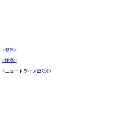
<整体>
<腰痛>
<ニュートライズ療法®️>