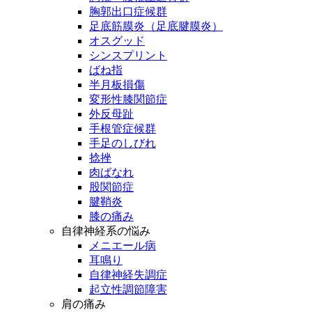
胸郭出口症候群
足底筋膜炎（足底腱膜炎）
オスグッド
シンスプリント
ばね指
半月板損傷
変形性膝関節症
外反母趾
手根管症候群
手足のしびれ
捻挫
肉ばなれ
股関節症
腱鞘炎
膝の痛み
自律神経系の悩み
メニエール病
耳鳴り
自律神経失調症
起立性調節障害
肩の痛み