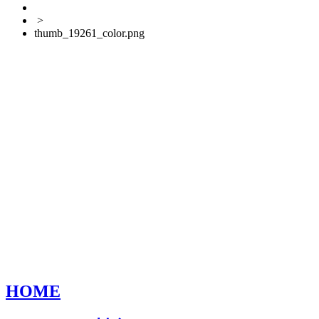
>
thumb_19261_color.png
HOME