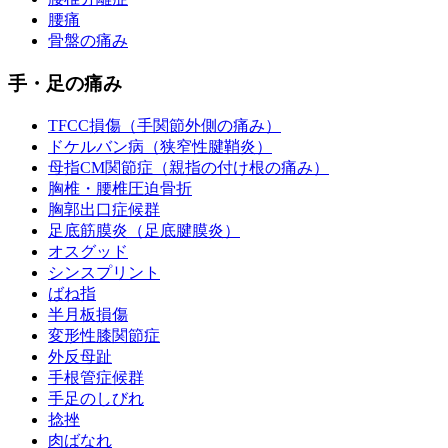
腰痛
骨盤の痛み
手・足の痛み
TFCC損傷（手関節外側の痛み）
ドケルバン病（狭窄性腱鞘炎）
母指CM関節症（親指の付け根の痛み）
胸椎・腰椎圧迫骨折
胸郭出口症候群
足底筋膜炎（足底腱膜炎）
オスグッド
シンスプリント
ばね指
半月板損傷
変形性膝関節症
外反母趾
手根管症候群
手足のしびれ
捻挫
肉ばなれ