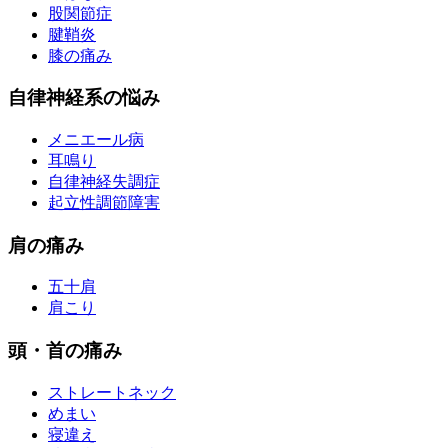
股関節症
腱鞘炎
膝の痛み
自律神経系の悩み
メニエール病
耳鳴り
自律神経失調症
起立性調節障害
肩の痛み
五十肩
肩こり
頭・首の痛み
ストレートネック
めまい
寝違え