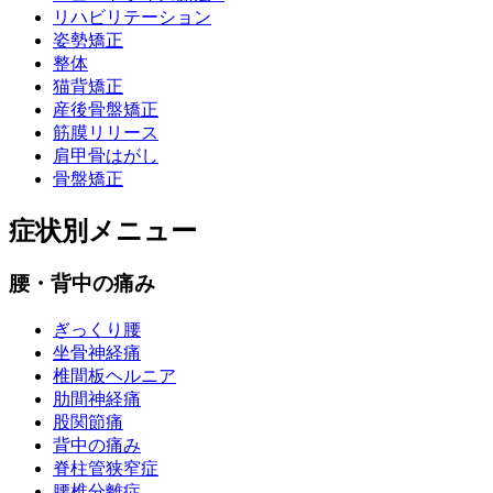
リハビリテーション
姿勢矯正
整体
猫背矯正
産後骨盤矯正
筋膜リリース
肩甲骨はがし
骨盤矯正
症状別メニュー
腰・背中の痛み
ぎっくり腰
坐骨神経痛
椎間板ヘルニア
肋間神経痛
股関節痛
背中の痛み
脊柱管狭窄症
腰椎分離症