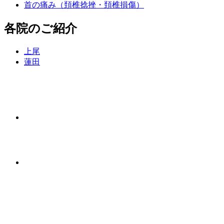
首の痛み（頚椎捻挫・頚椎損傷）
各院のご紹介
上尾
蓮田