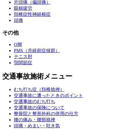
片頭痛（偏頭痛）
眼精疲労
頚椎症性神経根症
頭痛
その他
O脚
PMS（月経前症候群）
テニス肘
顎関節症
交通事故施術メニュー
むち打ち症（頚椎捻挫）
交通事故に遭ったときのポイント
交通事故のむち打ち
交通事故の保険について
整骨院と整形外科の併用の仕方
腰の痛み・腰部捻挫
頭痛・めまい・吐き気