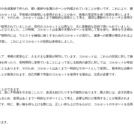
布や合成素材で作られ、硬い素材や金属のボーンが内蔵されていることが多いです。これにより、腰
コルセットは、手術後の回復期にも使用されることがあり、術後の安定性を保つ役割を果たします。
ます。そのため、コルセットはあくまで補助的な役割として考え、適切な運動やストレッチと併用す
が使用されていましたが、現代のコルセットとは異なり、主に装飾的な目的で用いられていました。
テムとなりました。この時期、コルセットは金属や木製のボーンを使用して形を保ち、身体を引き締め
ア朝時代には、ウエストを極端に細くするためのコルセットが流行し、健康への影響が懸念されるよ
登場し、これによりコルセットの役割は多様化しました。
ニア、脊椎の変形など、さまざまな要因が関与しています。コルセットは、これらの症状に対して物
物を持ったり、長時間同じ姿勢でいることによって生じる筋肉の疲労に対しては、コルセットが有効
こともあります。そのため、コルセットはあくまで一時的なサポートとして使用し、根本的な治療や
ことが推奨されます。自己判断で市販のコルセットを使用する場合は、注意が必要です。
ことができます。
は、逆に不快感を引き起こしたり、血流を妨げたりする可能性があります。購入前には、必ず試着を
あるため、使用はあくまで一時的なサポートとして考え、必要な時だけ着用することが推奨されま
です。特に、重い物を持ち上げる際には、正しい持ち上げ方を心がけ、コルセットのサポートを活用
います。