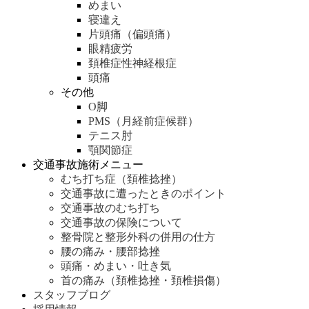
めまい
寝違え
片頭痛（偏頭痛）
眼精疲労
頚椎症性神経根症
頭痛
その他
O脚
PMS（月経前症候群）
テニス肘
顎関節症
交通事故施術メニュー
むち打ち症（頚椎捻挫）
交通事故に遭ったときのポイント
交通事故のむち打ち
交通事故の保険について
整骨院と整形外科の併用の仕方
腰の痛み・腰部捻挫
頭痛・めまい・吐き気
首の痛み（頚椎捻挫・頚椎損傷）
スタッフブログ