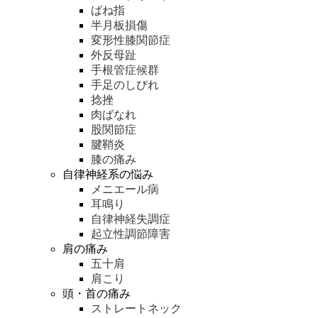
ばね指
半月板損傷
変形性膝関節症
外反母趾
手根管症候群
手足のしびれ
捻挫
肉ばなれ
股関節症
腱鞘炎
膝の痛み
自律神経系の悩み
メニエール病
耳鳴り
自律神経失調症
起立性調節障害
肩の痛み
五十肩
肩こり
頭・首の痛み
ストレートネック