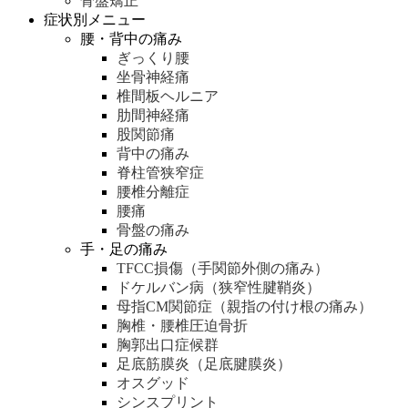
骨盤矯正
症状別メニュー
腰・背中の痛み
ぎっくり腰
坐骨神経痛
椎間板ヘルニア
肋間神経痛
股関節痛
背中の痛み
脊柱管狭窄症
腰椎分離症
腰痛
骨盤の痛み
手・足の痛み
TFCC損傷（手関節外側の痛み）
ドケルバン病（狭窄性腱鞘炎）
母指CM関節症（親指の付け根の痛み）
胸椎・腰椎圧迫骨折
胸郭出口症候群
足底筋膜炎（足底腱膜炎）
オスグッド
シンスプリント