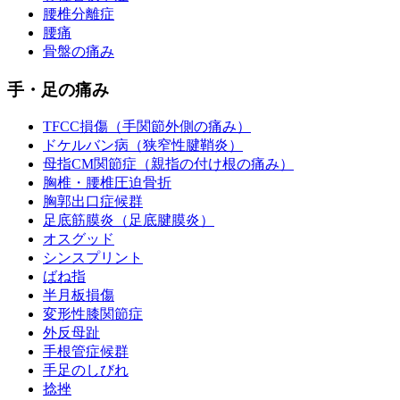
腰椎分離症
腰痛
骨盤の痛み
手・足の痛み
TFCC損傷（手関節外側の痛み）
ドケルバン病（狭窄性腱鞘炎）
母指CM関節症（親指の付け根の痛み）
胸椎・腰椎圧迫骨折
胸郭出口症候群
足底筋膜炎（足底腱膜炎）
オスグッド
シンスプリント
ばね指
半月板損傷
変形性膝関節症
外反母趾
手根管症候群
手足のしびれ
捻挫