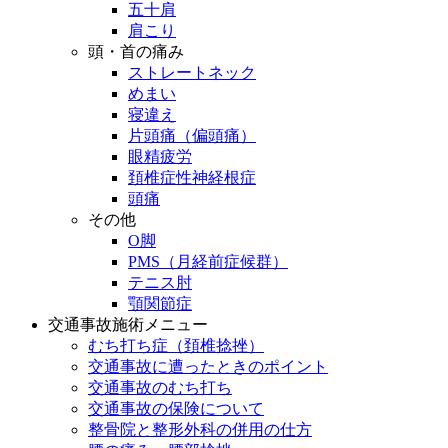
五十肩
肩こり
頭・首の痛み
ストレートネック
めまい
寝違え
片頭痛（偏頭痛）
眼精疲労
頚椎症性神経根症
頭痛
その他
O脚
PMS（月経前症候群）
テニス肘
顎関節症
交通事故施術メニュー
むち打ち症（頚椎捻挫）
交通事故に遭ったときのポイント
交通事故のむち打ち
交通事故の保険について
整骨院と整形外科の併用の仕方