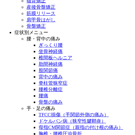
猫背矯正
産後骨盤矯正
筋膜リリース
肩甲骨はがし
骨盤矯正
症状別メニュー
腰・背中の痛み
ぎっくり腰
坐骨神経痛
椎間板ヘルニア
肋間神経痛
股関節痛
背中の痛み
脊柱管狭窄症
腰椎分離症
腰痛
骨盤の痛み
手・足の痛み
TFCC損傷（手関節外側の痛み）
ドケルバン病（狭窄性腱鞘炎）
母指CM関節症（親指の付け根の痛み）
胸椎・腰椎圧迫骨折