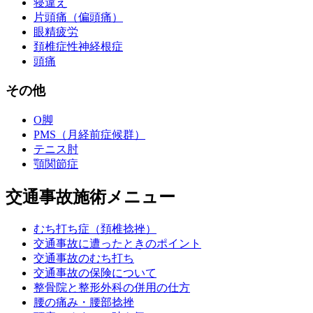
寝違え
片頭痛（偏頭痛）
眼精疲労
頚椎症性神経根症
頭痛
その他
O脚
PMS（月経前症候群）
テニス肘
顎関節症
交通事故施術メニュー
むち打ち症（頚椎捻挫）
交通事故に遭ったときのポイント
交通事故のむち打ち
交通事故の保険について
整骨院と整形外科の併用の仕方
腰の痛み・腰部捻挫