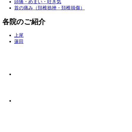
頭痛・めまい・吐き気
首の痛み（頚椎捻挫・頚椎損傷）
各院のご紹介
上尾
蓮田