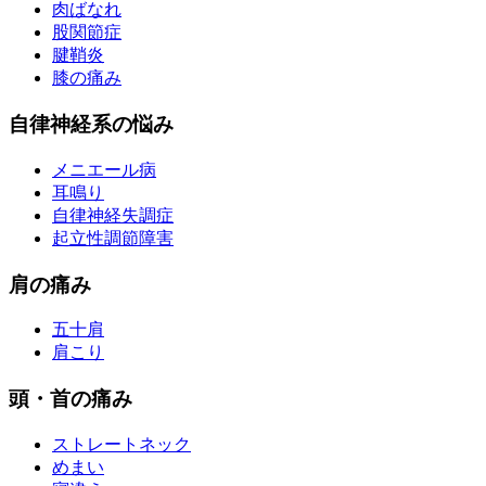
肉ばなれ
股関節症
腱鞘炎
膝の痛み
自律神経系の悩み
メニエール病
耳鳴り
自律神経失調症
起立性調節障害
肩の痛み
五十肩
肩こり
頭・首の痛み
ストレートネック
めまい