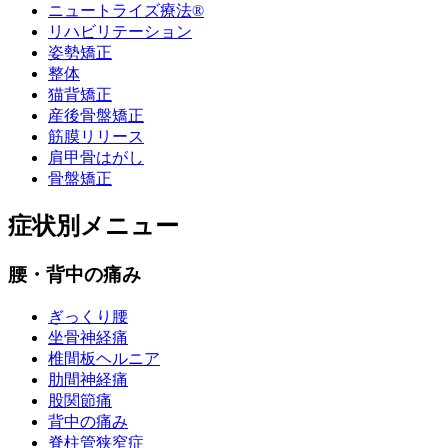
ニュートライズ療法®
リハビリテーション
姿勢矯正
整体
猫背矯正
産後骨盤矯正
筋膜リリース
肩甲骨はがし
骨盤矯正
症状別メニュー
腰・背中の痛み
ぎっくり腰
坐骨神経痛
椎間板ヘルニア
肋間神経痛
股関節痛
背中の痛み
脊柱管狭窄症