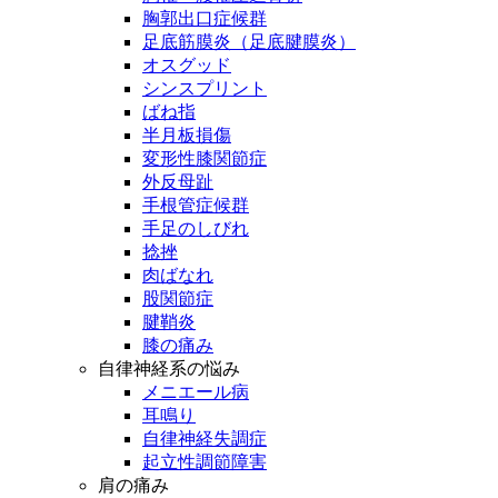
胸郭出口症候群
足底筋膜炎（足底腱膜炎）
オスグッド
シンスプリント
ばね指
半月板損傷
変形性膝関節症
外反母趾
手根管症候群
手足のしびれ
捻挫
肉ばなれ
股関節症
腱鞘炎
膝の痛み
自律神経系の悩み
メニエール病
耳鳴り
自律神経失調症
起立性調節障害
肩の痛み