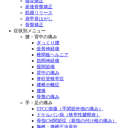
猫背矯正
産後骨盤矯正
筋膜リリース
肩甲骨はがし
骨盤矯正
症状別メニュー
腰・背中の痛み
ぎっくり腰
坐骨神経痛
椎間板ヘルニア
肋間神経痛
股関節痛
背中の痛み
脊柱管狭窄症
腰椎分離症
腰痛
骨盤の痛み
手・足の痛み
TFCC損傷（手関節外側の痛み）
ドケルバン病（狭窄性腱鞘炎）
母指CM関節症（親指の付け根の痛み）
胸椎・腰椎圧迫骨折