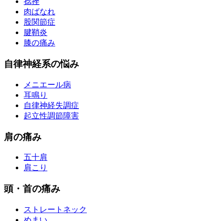
捻挫
肉ばなれ
股関節症
腱鞘炎
膝の痛み
自律神経系の悩み
メニエール病
耳鳴り
自律神経失調症
起立性調節障害
肩の痛み
五十肩
肩こり
頭・首の痛み
ストレートネック
めまい