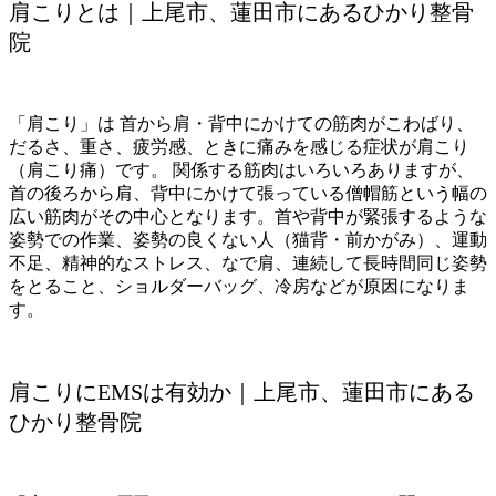
肩こりとは｜上尾市、蓮田市にあるひかり整骨
院
「肩こり」は
首から肩・背中にかけての筋肉がこわばり、
だるさ、重さ、疲労感、ときに痛みを感じる症状
が肩こり
（肩こ
り痛）です。 関係する筋肉はいろいろありますが、
首の後ろから肩、背中にかけて張っている僧帽筋という幅の
広い筋肉がその中心となります。
首や背中が緊張するような
姿勢での作業、姿勢の良くない人（猫背・前かがみ）、運動
不足、精神的なストレス、なで肩、連続して長時間同じ姿勢
をとること、ショルダーバッグ、冷房などが原因になりま
す。
肩こりにEMSは有効か｜上尾市、蓮田市にある
ひかり整骨院