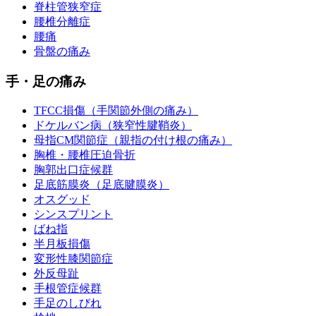
脊柱管狭窄症
腰椎分離症
腰痛
骨盤の痛み
手・足の痛み
TFCC損傷（手関節外側の痛み）
ドケルバン病（狭窄性腱鞘炎）
母指CM関節症（親指の付け根の痛み）
胸椎・腰椎圧迫骨折
胸郭出口症候群
足底筋膜炎（足底腱膜炎）
オスグッド
シンスプリント
ばね指
半月板損傷
変形性膝関節症
外反母趾
手根管症候群
手足のしびれ