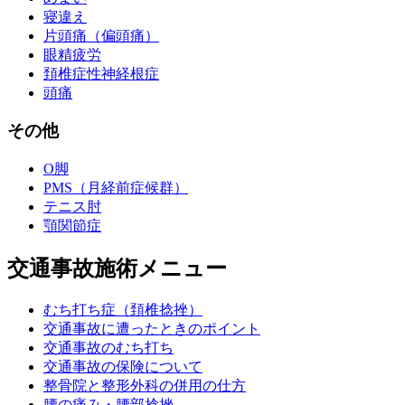
寝違え
片頭痛（偏頭痛）
眼精疲労
頚椎症性神経根症
頭痛
その他
O脚
PMS（月経前症候群）
テニス肘
顎関節症
交通事故施術メニュー
むち打ち症（頚椎捻挫）
交通事故に遭ったときのポイント
交通事故のむち打ち
交通事故の保険について
整骨院と整形外科の併用の仕方
腰の痛み・腰部捻挫