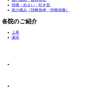
頭痛・めまい・吐き気
首の痛み（頚椎捻挫・頚椎損傷）
各院のご紹介
上尾
蓮田