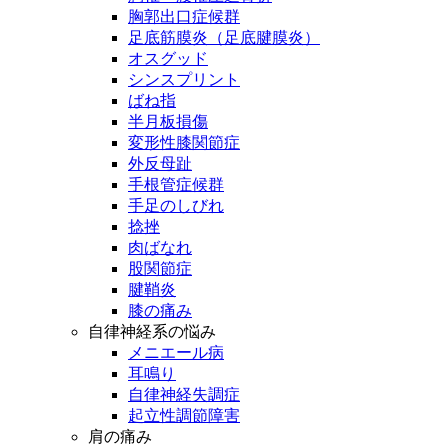
胸郭出口症候群
足底筋膜炎（足底腱膜炎）
オスグッド
シンスプリント
ばね指
半月板損傷
変形性膝関節症
外反母趾
手根管症候群
手足のしびれ
捻挫
肉ばなれ
股関節症
腱鞘炎
膝の痛み
自律神経系の悩み
メニエール病
耳鳴り
自律神経失調症
起立性調節障害
肩の痛み