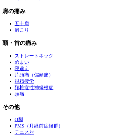
肩の痛み
五十肩
肩こり
頭・首の痛み
ストレートネック
めまい
寝違え
片頭痛（偏頭痛）
眼精疲労
頚椎症性神経根症
頭痛
その他
O脚
PMS（月経前症候群）
テニス肘