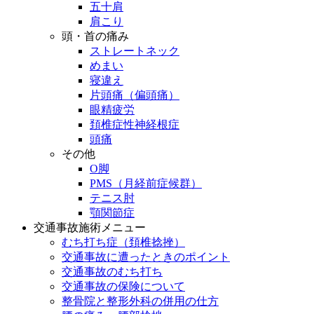
五十肩
肩こり
頭・首の痛み
ストレートネック
めまい
寝違え
片頭痛（偏頭痛）
眼精疲労
頚椎症性神経根症
頭痛
その他
O脚
PMS（月経前症候群）
テニス肘
顎関節症
交通事故施術メニュー
むち打ち症（頚椎捻挫）
交通事故に遭ったときのポイント
交通事故のむち打ち
交通事故の保険について
整骨院と整形外科の併用の仕方