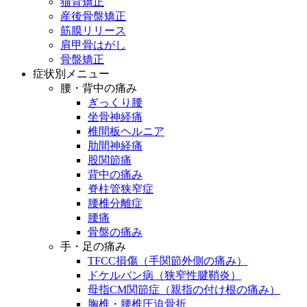
猫背矯正
産後骨盤矯正
筋膜リリース
肩甲骨はがし
骨盤矯正
症状別メニュー
腰・背中の痛み
ぎっくり腰
坐骨神経痛
椎間板ヘルニア
肋間神経痛
股関節痛
背中の痛み
脊柱管狭窄症
腰椎分離症
腰痛
骨盤の痛み
手・足の痛み
TFCC損傷（手関節外側の痛み）
ドケルバン病（狭窄性腱鞘炎）
母指CM関節症（親指の付け根の痛み）
胸椎・腰椎圧迫骨折