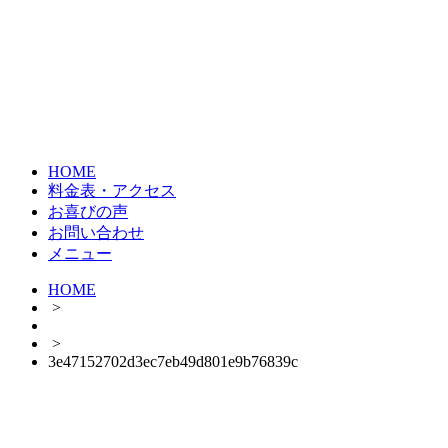
HOME
料金表・アクセス
お喜びの声
お問い合わせ
メニュー
HOME
>
>
3e47152702d3ec7eb49d801e9b76839c