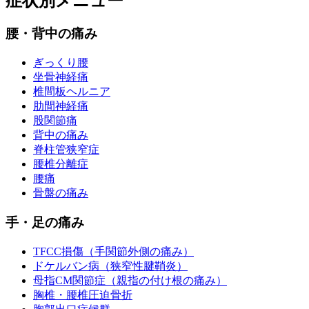
症状別メニュー
腰・背中の痛み
ぎっくり腰
坐骨神経痛
椎間板ヘルニア
肋間神経痛
股関節痛
背中の痛み
脊柱管狭窄症
腰椎分離症
腰痛
骨盤の痛み
手・足の痛み
TFCC損傷（手関節外側の痛み）
ドケルバン病（狭窄性腱鞘炎）
母指CM関節症（親指の付け根の痛み）
胸椎・腰椎圧迫骨折