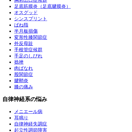
胸郭出口症候群
足底筋膜炎（足底腱膜炎）
オスグッド
シンスプリント
ばね指
半月板損傷
変形性膝関節症
外反母趾
手根管症候群
手足のしびれ
捻挫
肉ばなれ
股関節症
腱鞘炎
膝の痛み
自律神経系の悩み
メニエール病
耳鳴り
自律神経失調症
起立性調節障害