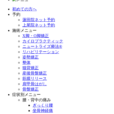
初めての方へ
予約
蓮田院ネット予約
上尾院ネット予約
施術メニュー
X脚・O脚矯正
カイロプラクティック
ニュートライズ療法®
リハビリテーション
姿勢矯正
整体
猫背矯正
産後骨盤矯正
筋膜リリース
肩甲骨はがし
骨盤矯正
症状別メニュー
腰・背中の痛み
ぎっくり腰
坐骨神経痛