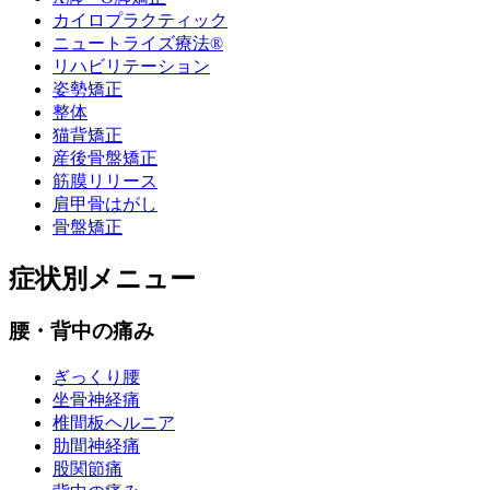
カイロプラクティック
ニュートライズ療法®
リハビリテーション
姿勢矯正
整体
猫背矯正
産後骨盤矯正
筋膜リリース
肩甲骨はがし
骨盤矯正
症状別メニュー
腰・背中の痛み
ぎっくり腰
坐骨神経痛
椎間板ヘルニア
肋間神経痛
股関節痛