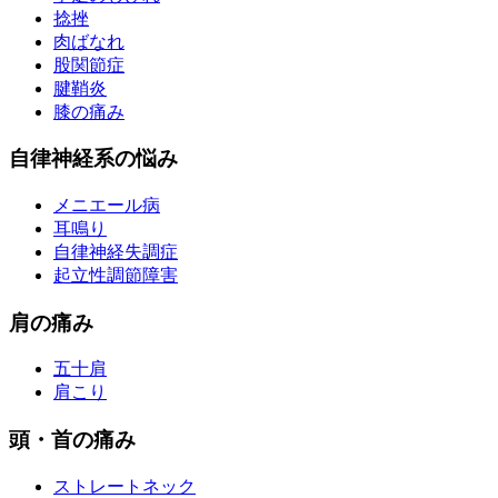
捻挫
肉ばなれ
股関節症
腱鞘炎
膝の痛み
自律神経系の悩み
メニエール病
耳鳴り
自律神経失調症
起立性調節障害
肩の痛み
五十肩
肩こり
頭・首の痛み
ストレートネック