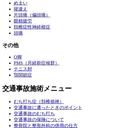
めまい
寝違え
片頭痛（偏頭痛）
眼精疲労
頚椎症性神経根症
頭痛
その他
O脚
PMS（月経前症候群）
テニス肘
顎関節症
交通事故施術メニュー
むち打ち症（頚椎捻挫）
交通事故に遭ったときのポイント
交通事故のむち打ち
交通事故の保険について
整骨院と整形外科の併用の仕方