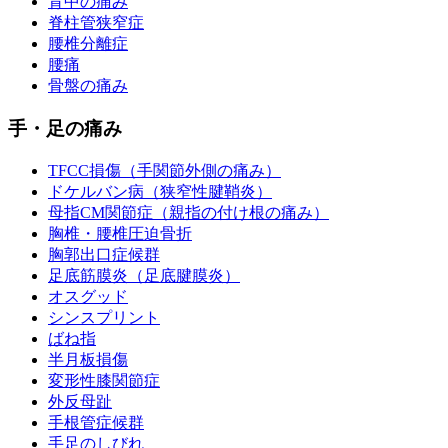
背中の痛み
脊柱管狭窄症
腰椎分離症
腰痛
骨盤の痛み
手・足の痛み
TFCC損傷（手関節外側の痛み）
ドケルバン病（狭窄性腱鞘炎）
母指CM関節症（親指の付け根の痛み）
胸椎・腰椎圧迫骨折
胸郭出口症候群
足底筋膜炎（足底腱膜炎）
オスグッド
シンスプリント
ばね指
半月板損傷
変形性膝関節症
外反母趾
手根管症候群
手足のしびれ