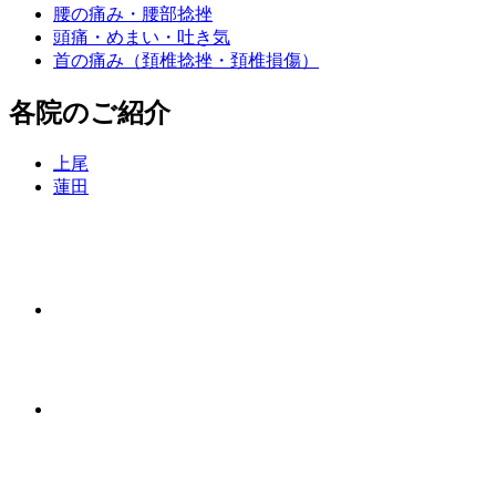
腰の痛み・腰部捻挫
頭痛・めまい・吐き気
首の痛み（頚椎捻挫・頚椎損傷）
各院のご紹介
上尾
蓮田