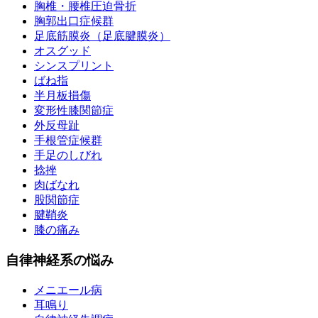
胸椎・腰椎圧迫骨折
胸郭出口症候群
足底筋膜炎（足底腱膜炎）
オスグッド
シンスプリント
ばね指
半月板損傷
変形性膝関節症
外反母趾
手根管症候群
手足のしびれ
捻挫
肉ばなれ
股関節症
腱鞘炎
膝の痛み
自律神経系の悩み
メニエール病
耳鳴り