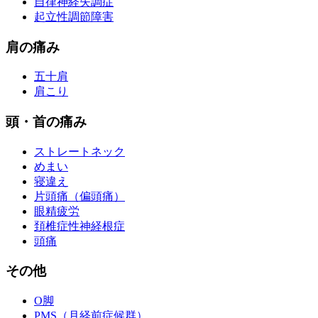
自律神経失調症
起立性調節障害
肩の痛み
五十肩
肩こり
頭・首の痛み
ストレートネック
めまい
寝違え
片頭痛（偏頭痛）
眼精疲労
頚椎症性神経根症
頭痛
その他
O脚
PMS（月経前症候群）