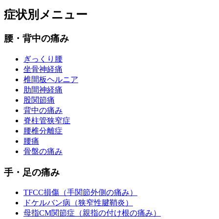
症状別メニュー
腰・背中の痛み
ぎっくり腰
坐骨神経痛
椎間板ヘルニア
肋間神経痛
股関節痛
背中の痛み
脊柱管狭窄症
腰椎分離症
腰痛
骨盤の痛み
手・足の痛み
TFCC損傷（手関節外側の痛み）
ドケルバン病（狭窄性腱鞘炎）
母指CM関節症（親指の付け根の痛み）