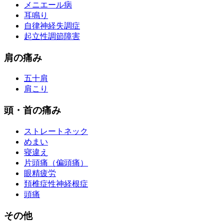
メニエール病
耳鳴り
自律神経失調症
起立性調節障害
肩の痛み
五十肩
肩こり
頭・首の痛み
ストレートネック
めまい
寝違え
片頭痛（偏頭痛）
眼精疲労
頚椎症性神経根症
頭痛
その他