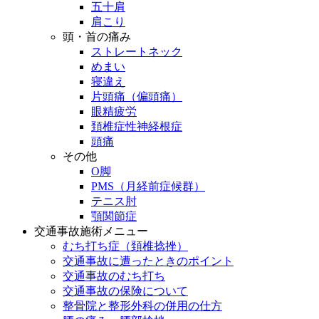
五十肩
肩こり
頭・首の痛み
ストレートネック
めまい
寝違え
片頭痛（偏頭痛）
眼精疲労
頚椎症性神経根症
頭痛
その他
O脚
PMS（月経前症候群）
テニス肘
顎関節症
交通事故施術メニュー
むち打ち症（頚椎捻挫）
交通事故に遭ったときのポイント
交通事故のむち打ち
交通事故の保険について
整骨院と整形外科の併用の仕方