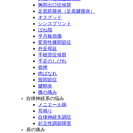
胸郭出口症候群
足底筋膜炎（足底腱膜炎）
オスグッド
シンスプリント
ばね指
半月板損傷
変形性膝関節症
外反母趾
手根管症候群
手足のしびれ
捻挫
肉ばなれ
股関節症
腱鞘炎
膝の痛み
自律神経系の悩み
メニエール病
耳鳴り
自律神経失調症
起立性調節障害
肩の痛み