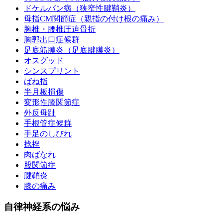
ドケルバン病（狭窄性腱鞘炎）
母指CM関節症（親指の付け根の痛み）
胸椎・腰椎圧迫骨折
胸郭出口症候群
足底筋膜炎（足底腱膜炎）
オスグッド
シンスプリント
ばね指
半月板損傷
変形性膝関節症
外反母趾
手根管症候群
手足のしびれ
捻挫
肉ばなれ
股関節症
腱鞘炎
膝の痛み
自律神経系の悩み