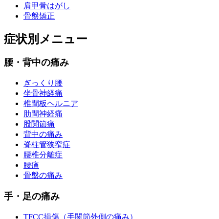
肩甲骨はがし
骨盤矯正
症状別メニュー
腰・背中の痛み
ぎっくり腰
坐骨神経痛
椎間板ヘルニア
肋間神経痛
股関節痛
背中の痛み
脊柱管狭窄症
腰椎分離症
腰痛
骨盤の痛み
手・足の痛み
TFCC損傷（手関節外側の痛み）