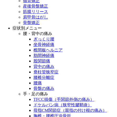
猫背矯正
産後骨盤矯正
筋膜リリース
肩甲骨はがし
骨盤矯正
症状別メニュー
腰・背中の痛み
ぎっくり腰
坐骨神経痛
椎間板ヘルニア
肋間神経痛
股関節痛
背中の痛み
脊柱管狭窄症
腰椎分離症
腰痛
骨盤の痛み
手・足の痛み
TFCC損傷（手関節外側の痛み）
ドケルバン病（狭窄性腱鞘炎）
母指CM関節症（親指の付け根の痛み）
胸椎・腰椎圧迫骨折