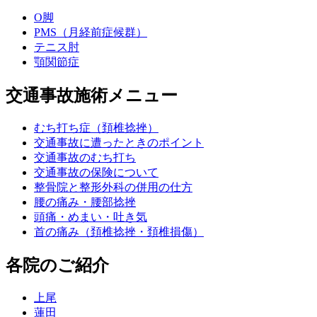
O脚
PMS（月経前症候群）
テニス肘
顎関節症
交通事故施術メニュー
むち打ち症（頚椎捻挫）
交通事故に遭ったときのポイント
交通事故のむち打ち
交通事故の保険について
整骨院と整形外科の併用の仕方
腰の痛み・腰部捻挫
頭痛・めまい・吐き気
首の痛み（頚椎捻挫・頚椎損傷）
各院のご紹介
上尾
蓮田