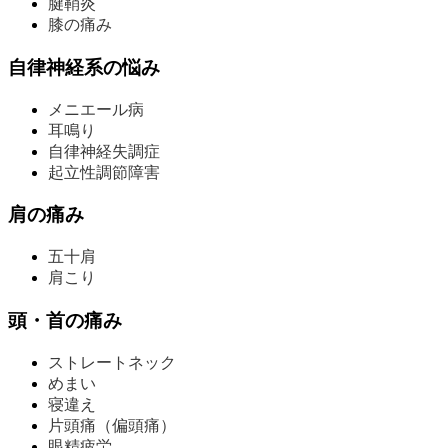
腱鞘炎
膝の痛み
自律神経系の悩み
メニエール病
耳鳴り
自律神経失調症
起立性調節障害
肩の痛み
五十肩
肩こり
頭・首の痛み
ストレートネック
めまい
寝違え
片頭痛（偏頭痛）
眼精疲労