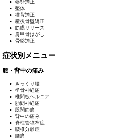
姿勢矯正
整体
猫背矯正
産後骨盤矯正
筋膜リリース
肩甲骨はがし
骨盤矯正
症状別メニュー
腰・背中の痛み
ぎっくり腰
坐骨神経痛
椎間板ヘルニア
肋間神経痛
股関節痛
背中の痛み
脊柱管狭窄症
腰椎分離症
腰痛