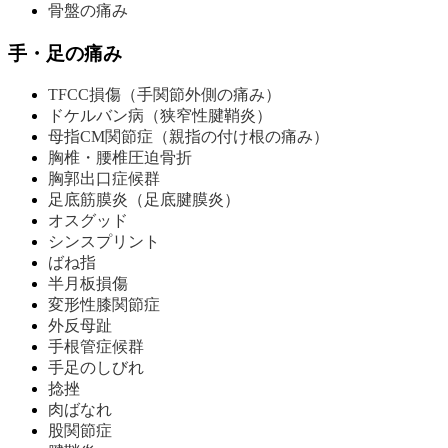
骨盤の痛み
手・足の痛み
TFCC損傷（手関節外側の痛み）
ドケルバン病（狭窄性腱鞘炎）
母指CM関節症（親指の付け根の痛み）
胸椎・腰椎圧迫骨折
胸郭出口症候群
足底筋膜炎（足底腱膜炎）
オスグッド
シンスプリント
ばね指
半月板損傷
変形性膝関節症
外反母趾
手根管症候群
手足のしびれ
捻挫
肉ばなれ
股関節症