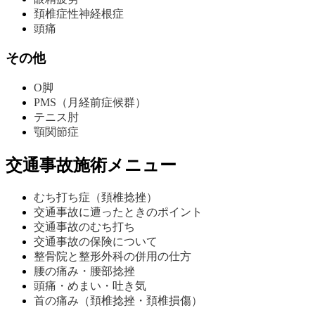
頚椎症性神経根症
頭痛
その他
O脚
PMS（月経前症候群）
テニス肘
顎関節症
交通事故施術メニュー
むち打ち症（頚椎捻挫）
交通事故に遭ったときのポイント
交通事故のむち打ち
交通事故の保険について
整骨院と整形外科の併用の仕方
腰の痛み・腰部捻挫
頭痛・めまい・吐き気
首の痛み（頚椎捻挫・頚椎損傷）