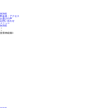
HOME
料金表・アクセス
お喜びの声
お問い合わせ
メニュー
HOME
>
>
坐骨神経痛3