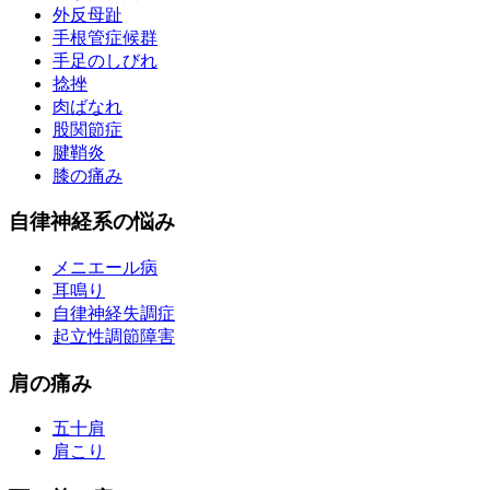
外反母趾
手根管症候群
手足のしびれ
捻挫
肉ばなれ
股関節症
腱鞘炎
膝の痛み
自律神経系の悩み
メニエール病
耳鳴り
自律神経失調症
起立性調節障害
肩の痛み
五十肩
肩こり