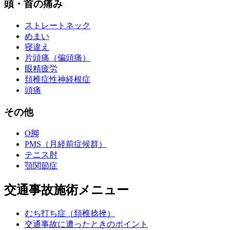
頭・首の痛み
ストレートネック
めまい
寝違え
片頭痛（偏頭痛）
眼精疲労
頚椎症性神経根症
頭痛
その他
O脚
PMS（月経前症候群）
テニス肘
顎関節症
交通事故施術メニュー
むち打ち症（頚椎捻挫）
交通事故に遭ったときのポイント