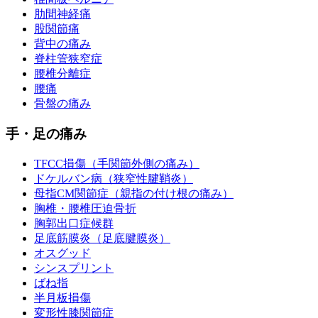
肋間神経痛
股関節痛
背中の痛み
脊柱管狭窄症
腰椎分離症
腰痛
骨盤の痛み
手・足の痛み
TFCC損傷（手関節外側の痛み）
ドケルバン病（狭窄性腱鞘炎）
母指CM関節症（親指の付け根の痛み）
胸椎・腰椎圧迫骨折
胸郭出口症候群
足底筋膜炎（足底腱膜炎）
オスグッド
シンスプリント
ばね指
半月板損傷
変形性膝関節症