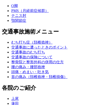
O脚
PMS（月経前症候群）
テニス肘
顎関節症
交通事故施術メニュー
むち打ち症（頚椎捻挫）
交通事故に遭ったときのポイント
交通事故のむち打ち
交通事故の保険について
整骨院と整形外科の併用の仕方
腰の痛み・腰部捻挫
頭痛・めまい・吐き気
首の痛み（頚椎捻挫・頚椎損傷）
各院のご紹介
上尾
蓮田