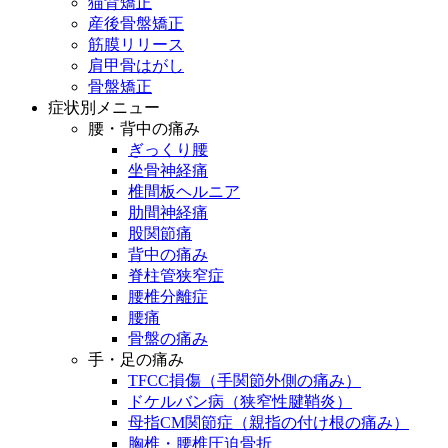
猫背矯正
産後骨盤矯正
筋膜リリース
肩甲骨はがし
骨盤矯正
症状別メニュー
腰・背中の痛み
ぎっくり腰
坐骨神経痛
椎間板ヘルニア
肋間神経痛
股関節痛
背中の痛み
脊柱管狭窄症
腰椎分離症
腰痛
骨盤の痛み
手・足の痛み
TFCC損傷（手関節外側の痛み）
ドケルバン病（狭窄性腱鞘炎）
母指CM関節症（親指の付け根の痛み）
胸椎・腰椎圧迫骨折