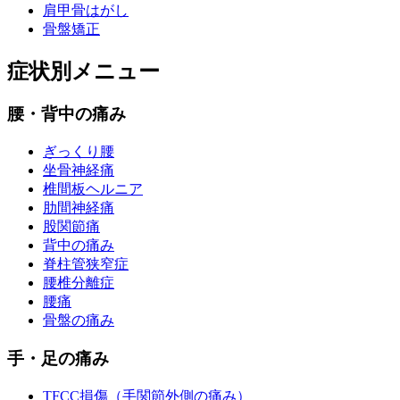
肩甲骨はがし
骨盤矯正
症状別メニュー
腰・背中の痛み
ぎっくり腰
坐骨神経痛
椎間板ヘルニア
肋間神経痛
股関節痛
背中の痛み
脊柱管狭窄症
腰椎分離症
腰痛
骨盤の痛み
手・足の痛み
TFCC損傷（手関節外側の痛み）