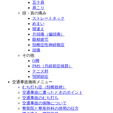
五十肩
肩こり
頭・首の痛み
ストレートネック
めまい
寝違え
片頭痛（偏頭痛）
眼精疲労
頚椎症性神経根症
頭痛
その他
O脚
PMS（月経前症候群）
テニス肘
顎関節症
交通事故施術メニュー
むち打ち症（頚椎捻挫）
交通事故に遭ったときのポイント
交通事故のむち打ち
交通事故の保険について
整骨院と整形外科の併用の仕方