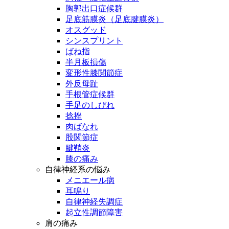
胸郭出口症候群
足底筋膜炎（足底腱膜炎）
オスグッド
シンスプリント
ばね指
半月板損傷
変形性膝関節症
外反母趾
手根管症候群
手足のしびれ
捻挫
肉ばなれ
股関節症
腱鞘炎
膝の痛み
自律神経系の悩み
メニエール病
耳鳴り
自律神経失調症
起立性調節障害
肩の痛み