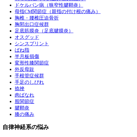
ドケルバン病（狭窄性腱鞘炎）
母指CM関節症（親指の付け根の痛み）
胸椎・腰椎圧迫骨折
胸郭出口症候群
足底筋膜炎（足底腱膜炎）
オスグッド
シンスプリント
ばね指
半月板損傷
変形性膝関節症
外反母趾
手根管症候群
手足のしびれ
捻挫
肉ばなれ
股関節症
腱鞘炎
膝の痛み
自律神経系の悩み