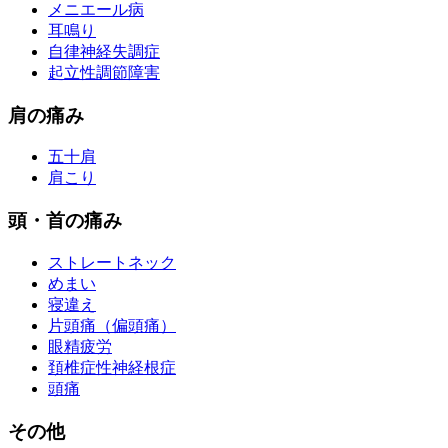
メニエール病
耳鳴り
自律神経失調症
起立性調節障害
肩の痛み
五十肩
肩こり
頭・首の痛み
ストレートネック
めまい
寝違え
片頭痛（偏頭痛）
眼精疲労
頚椎症性神経根症
頭痛
その他