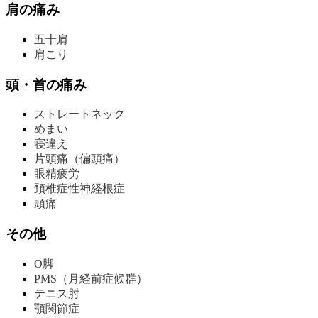
肩の痛み
五十肩
肩こり
頭・首の痛み
ストレートネック
めまい
寝違え
片頭痛（偏頭痛）
眼精疲労
頚椎症性神経根症
頭痛
その他
O脚
PMS（月経前症候群）
テニス肘
顎関節症