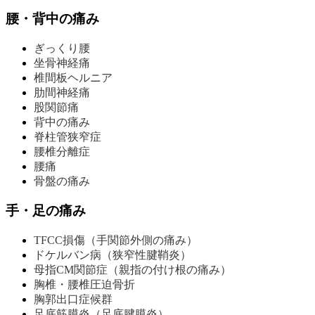
腰・背中の痛み
ぎっくり腰
坐骨神経痛
椎間板ヘルニア
肋間神経痛
股関節痛
背中の痛み
脊柱管狭窄症
腰椎分離症
腰痛
骨盤の痛み
手・足の痛み
TFCC損傷（手関節外側の痛み）
ドケルバン病（狭窄性腱鞘炎）
母指CM関節症（親指の付け根の痛み）
胸椎・腰椎圧迫骨折
胸郭出口症候群
足底筋膜炎（足底腱膜炎）