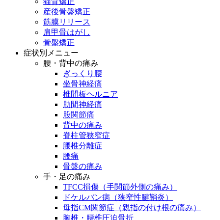
猫背矯正
産後骨盤矯正
筋膜リリース
肩甲骨はがし
骨盤矯正
症状別メニュー
腰・背中の痛み
ぎっくり腰
坐骨神経痛
椎間板ヘルニア
肋間神経痛
股関節痛
背中の痛み
脊柱管狭窄症
腰椎分離症
腰痛
骨盤の痛み
手・足の痛み
TFCC損傷（手関節外側の痛み）
ドケルバン病（狭窄性腱鞘炎）
母指CM関節症（親指の付け根の痛み）
胸椎・腰椎圧迫骨折