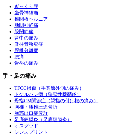
ぎっくり腰
坐骨神経痛
椎間板ヘルニア
肋間神経痛
股関節痛
背中の痛み
脊柱管狭窄症
腰椎分離症
腰痛
骨盤の痛み
手・足の痛み
TFCC損傷（手関節外側の痛み）
ドケルバン病（狭窄性腱鞘炎）
母指CM関節症（親指の付け根の痛み）
胸椎・腰椎圧迫骨折
胸郭出口症候群
足底筋膜炎（足底腱膜炎）
オスグッド
シンスプリント