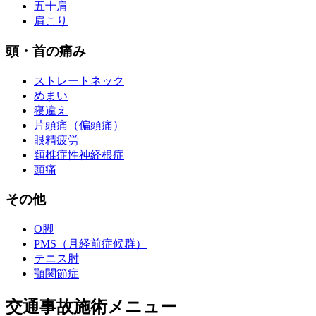
五十肩
肩こり
頭・首の痛み
ストレートネック
めまい
寝違え
片頭痛（偏頭痛）
眼精疲労
頚椎症性神経根症
頭痛
その他
O脚
PMS（月経前症候群）
テニス肘
顎関節症
交通事故施術メニュー