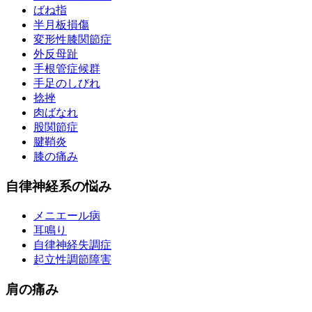
ばね指
半月板損傷
変形性膝関節症
外反母趾
手根管症候群
手足のしびれ
捻挫
肉ばなれ
股関節症
腱鞘炎
膝の痛み
自律神経系の悩み
メニエール病
耳鳴り
自律神経失調症
起立性調節障害
肩の痛み