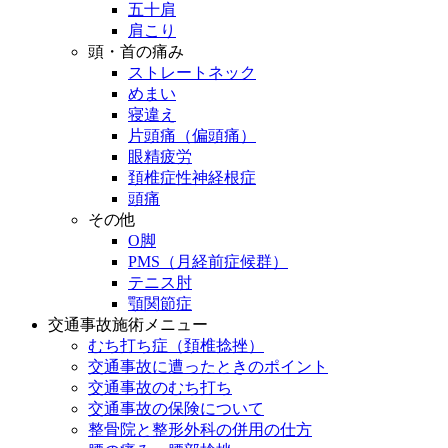
五十肩
肩こり
頭・首の痛み
ストレートネック
めまい
寝違え
片頭痛（偏頭痛）
眼精疲労
頚椎症性神経根症
頭痛
その他
O脚
PMS（月経前症候群）
テニス肘
顎関節症
交通事故施術メニュー
むち打ち症（頚椎捻挫）
交通事故に遭ったときのポイント
交通事故のむち打ち
交通事故の保険について
整骨院と整形外科の併用の仕方