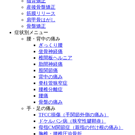
猫背矯正
産後骨盤矯正
筋膜リリース
肩甲骨はがし
骨盤矯正
症状別メニュー
腰・背中の痛み
ぎっくり腰
坐骨神経痛
椎間板ヘルニア
肋間神経痛
股関節痛
背中の痛み
脊柱管狭窄症
腰椎分離症
腰痛
骨盤の痛み
手・足の痛み
TFCC損傷（手関節外側の痛み）
ドケルバン病（狭窄性腱鞘炎）
母指CM関節症（親指の付け根の痛み）
胸椎・腰椎圧迫骨折