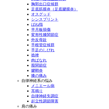
胸郭出口症候群
足底筋膜炎（足底腱膜炎）
オスグッド
シンスプリント
ばね指
半月板損傷
変形性膝関節症
外反母趾
手根管症候群
手足のしびれ
捻挫
肉ばなれ
股関節症
腱鞘炎
膝の痛み
自律神経系の悩み
メニエール病
耳鳴り
自律神経失調症
起立性調節障害
肩の痛み