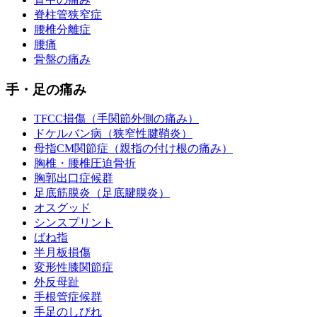
脊柱管狭窄症
腰椎分離症
腰痛
骨盤の痛み
手・足の痛み
TFCC損傷（手関節外側の痛み）
ドケルバン病（狭窄性腱鞘炎）
母指CM関節症（親指の付け根の痛み）
胸椎・腰椎圧迫骨折
胸郭出口症候群
足底筋膜炎（足底腱膜炎）
オスグッド
シンスプリント
ばね指
半月板損傷
変形性膝関節症
外反母趾
手根管症候群
手足のしびれ