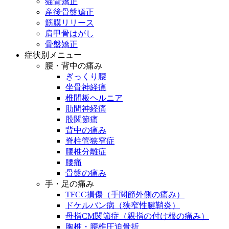
猫背矯正
産後骨盤矯正
筋膜リリース
肩甲骨はがし
骨盤矯正
症状別メニュー
腰・背中の痛み
ぎっくり腰
坐骨神経痛
椎間板ヘルニア
肋間神経痛
股関節痛
背中の痛み
脊柱管狭窄症
腰椎分離症
腰痛
骨盤の痛み
手・足の痛み
TFCC損傷（手関節外側の痛み）
ドケルバン病（狭窄性腱鞘炎）
母指CM関節症（親指の付け根の痛み）
胸椎・腰椎圧迫骨折