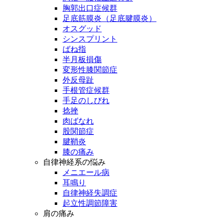
胸郭出口症候群
足底筋膜炎（足底腱膜炎）
オスグッド
シンスプリント
ばね指
半月板損傷
変形性膝関節症
外反母趾
手根管症候群
手足のしびれ
捻挫
肉ばなれ
股関節症
腱鞘炎
膝の痛み
自律神経系の悩み
メニエール病
耳鳴り
自律神経失調症
起立性調節障害
肩の痛み