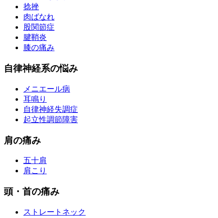
捻挫
肉ばなれ
股関節症
腱鞘炎
膝の痛み
自律神経系の悩み
メニエール病
耳鳴り
自律神経失調症
起立性調節障害
肩の痛み
五十肩
肩こり
頭・首の痛み
ストレートネック