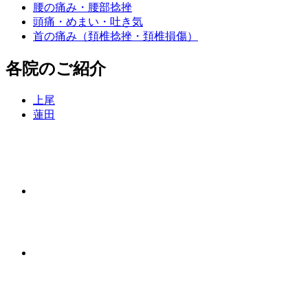
腰の痛み・腰部捻挫
頭痛・めまい・吐き気
首の痛み（頚椎捻挫・頚椎損傷）
各院のご紹介
上尾
蓮田