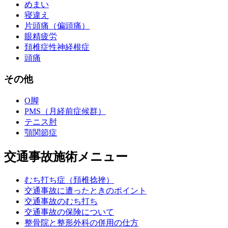
めまい
寝違え
片頭痛（偏頭痛）
眼精疲労
頚椎症性神経根症
頭痛
その他
O脚
PMS（月経前症候群）
テニス肘
顎関節症
交通事故施術メニュー
むち打ち症（頚椎捻挫）
交通事故に遭ったときのポイント
交通事故のむち打ち
交通事故の保険について
整骨院と整形外科の併用の仕方