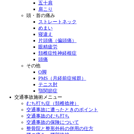
五十肩
肩こり
頭・首の痛み
ストレートネック
めまい
寝違え
片頭痛（偏頭痛）
眼精疲労
頚椎症性神経根症
頭痛
その他
O脚
PMS（月経前症候群）
テニス肘
顎関節症
交通事故施術メニュー
むち打ち症（頚椎捻挫）
交通事故に遭ったときのポイント
交通事故のむち打ち
交通事故の保険について
整骨院と整形外科の併用の仕方