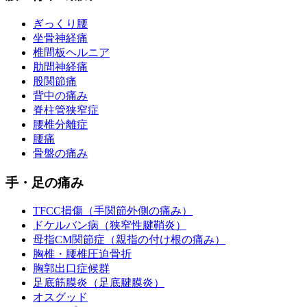
ぎっくり腰
坐骨神経痛
椎間板ヘルニア
肋間神経痛
股関節痛
背中の痛み
脊柱管狭窄症
腰椎分離症
腰痛
骨盤の痛み
手・足の痛み
TFCC損傷（手関節外側の痛み）
ドケルバン病（狭窄性腱鞘炎）
母指CM関節症（親指の付け根の痛み）
胸椎・腰椎圧迫骨折
胸郭出口症候群
足底筋膜炎（足底腱膜炎）
オスグッド