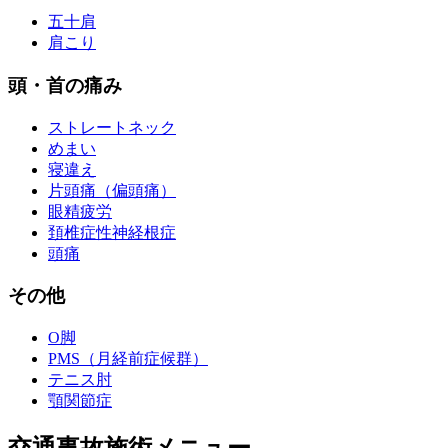
五十肩
肩こり
頭・首の痛み
ストレートネック
めまい
寝違え
片頭痛（偏頭痛）
眼精疲労
頚椎症性神経根症
頭痛
その他
O脚
PMS（月経前症候群）
テニス肘
顎関節症