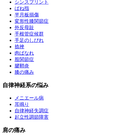
シンスプリント
ばね指
半月板損傷
変形性膝関節症
外反母趾
手根管症候群
手足のしびれ
捻挫
肉ばなれ
股関節症
腱鞘炎
膝の痛み
自律神経系の悩み
メニエール病
耳鳴り
自律神経失調症
起立性調節障害
肩の痛み