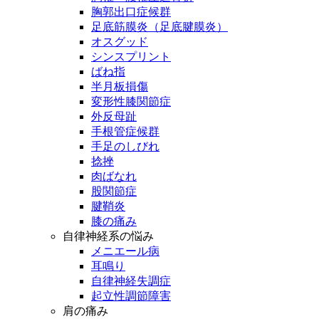
胸郭出口症候群
足底筋膜炎（足底腱膜炎）
オスグッド
シンスプリント
ばね指
半月板損傷
変形性膝関節症
外反母趾
手根管症候群
手足のしびれ
捻挫
肉ばなれ
股関節症
腱鞘炎
膝の痛み
自律神経系の悩み
メニエール病
耳鳴り
自律神経失調症
起立性調節障害
肩の痛み