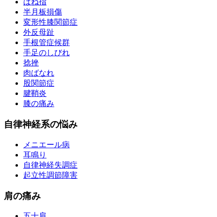
ばね指
半月板損傷
変形性膝関節症
外反母趾
手根管症候群
手足のしびれ
捻挫
肉ばなれ
股関節症
腱鞘炎
膝の痛み
自律神経系の悩み
メニエール病
耳鳴り
自律神経失調症
起立性調節障害
肩の痛み
五十肩