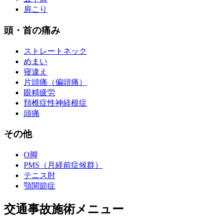
肩こり
頭・首の痛み
ストレートネック
めまい
寝違え
片頭痛（偏頭痛）
眼精疲労
頚椎症性神経根症
頭痛
その他
O脚
PMS（月経前症候群）
テニス肘
顎関節症
交通事故施術メニュー