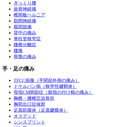
ぎっくり腰
坐骨神経痛
椎間板ヘルニア
肋間神経痛
股関節痛
背中の痛み
脊柱管狭窄症
腰椎分離症
腰痛
骨盤の痛み
手・足の痛み
TFCC損傷（手関節外側の痛み）
ドケルバン病（狭窄性腱鞘炎）
母指CM関節症（親指の付け根の痛み）
胸椎・腰椎圧迫骨折
胸郭出口症候群
足底筋膜炎（足底腱膜炎）
オスグッド
シンスプリント