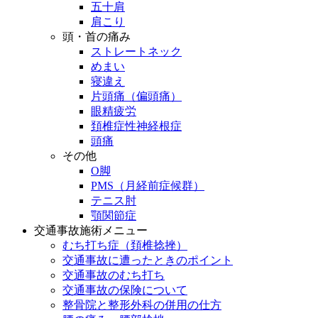
五十肩
肩こり
頭・首の痛み
ストレートネック
めまい
寝違え
片頭痛（偏頭痛）
眼精疲労
頚椎症性神経根症
頭痛
その他
O脚
PMS（月経前症候群）
テニス肘
顎関節症
交通事故施術メニュー
むち打ち症（頚椎捻挫）
交通事故に遭ったときのポイント
交通事故のむち打ち
交通事故の保険について
整骨院と整形外科の併用の仕方