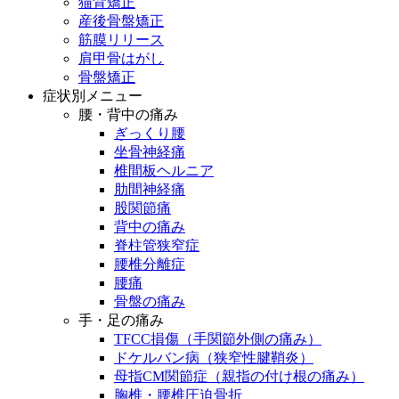
猫背矯正
産後骨盤矯正
筋膜リリース
肩甲骨はがし
骨盤矯正
症状別メニュー
腰・背中の痛み
ぎっくり腰
坐骨神経痛
椎間板ヘルニア
肋間神経痛
股関節痛
背中の痛み
脊柱管狭窄症
腰椎分離症
腰痛
骨盤の痛み
手・足の痛み
TFCC損傷（手関節外側の痛み）
ドケルバン病（狭窄性腱鞘炎）
母指CM関節症（親指の付け根の痛み）
胸椎・腰椎圧迫骨折