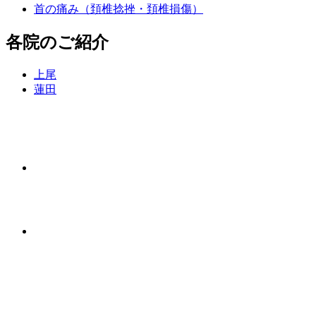
首の痛み（頚椎捻挫・頚椎損傷）
各院のご紹介
上尾
蓮田