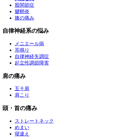
股関節症
腱鞘炎
膝の痛み
自律神経系の悩み
メニエール病
耳鳴り
自律神経失調症
起立性調節障害
肩の痛み
五十肩
肩こり
頭・首の痛み
ストレートネック
めまい
寝違え