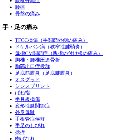
腰椎分離症
腰痛
骨盤の痛み
手・足の痛み
TFCC損傷（手関節外側の痛み）
ドケルバン病（狭窄性腱鞘炎）
母指CM関節症（親指の付け根の痛み）
胸椎・腰椎圧迫骨折
胸郭出口症候群
足底筋膜炎（足底腱膜炎）
オスグッド
シンスプリント
ばね指
半月板損傷
変形性膝関節症
外反母趾
手根管症候群
手足のしびれ
捻挫
肉ばなれ