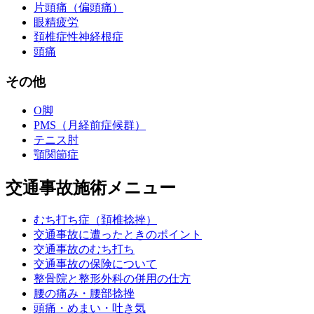
片頭痛（偏頭痛）
眼精疲労
頚椎症性神経根症
頭痛
その他
O脚
PMS（月経前症候群）
テニス肘
顎関節症
交通事故施術メニュー
むち打ち症（頚椎捻挫）
交通事故に遭ったときのポイント
交通事故のむち打ち
交通事故の保険について
整骨院と整形外科の併用の仕方
腰の痛み・腰部捻挫
頭痛・めまい・吐き気