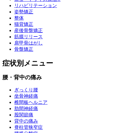
リハビリテーション
姿勢矯正
整体
猫背矯正
産後骨盤矯正
筋膜リリース
肩甲骨はがし
骨盤矯正
症状別メニュー
腰・背中の痛み
ぎっくり腰
坐骨神経痛
椎間板ヘルニア
肋間神経痛
股関節痛
背中の痛み
脊柱管狭窄症