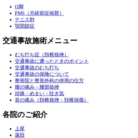
O脚
PMS（月経前症候群）
テニス肘
顎関節症
交通事故施術メニュー
むち打ち症（頚椎捻挫）
交通事故に遭ったときのポイント
交通事故のむち打ち
交通事故の保険について
整骨院と整形外科の併用の仕方
腰の痛み・腰部捻挫
頭痛・めまい・吐き気
首の痛み（頚椎捻挫・頚椎損傷）
各院のご紹介
上尾
蓮田