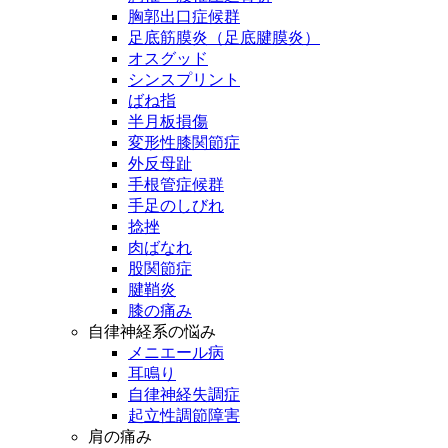
胸郭出口症候群
足底筋膜炎（足底腱膜炎）
オスグッド
シンスプリント
ばね指
半月板損傷
変形性膝関節症
外反母趾
手根管症候群
手足のしびれ
捻挫
肉ばなれ
股関節症
腱鞘炎
膝の痛み
自律神経系の悩み
メニエール病
耳鳴り
自律神経失調症
起立性調節障害
肩の痛み