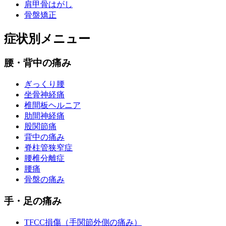
肩甲骨はがし
骨盤矯正
症状別メニュー
腰・背中の痛み
ぎっくり腰
坐骨神経痛
椎間板ヘルニア
肋間神経痛
股関節痛
背中の痛み
脊柱管狭窄症
腰椎分離症
腰痛
骨盤の痛み
手・足の痛み
TFCC損傷（手関節外側の痛み）