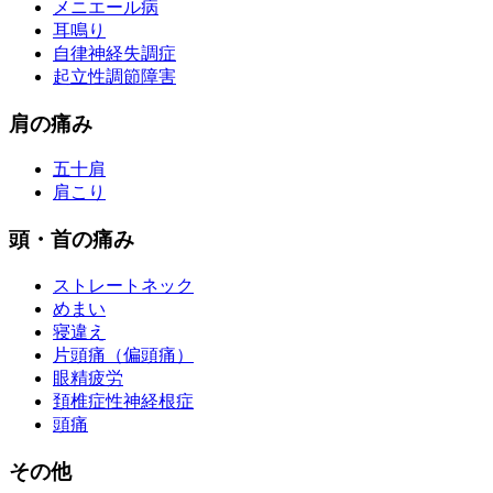
メニエール病
耳鳴り
自律神経失調症
起立性調節障害
肩の痛み
五十肩
肩こり
頭・首の痛み
ストレートネック
めまい
寝違え
片頭痛（偏頭痛）
眼精疲労
頚椎症性神経根症
頭痛
その他